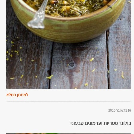
למתכון המלא
16 בדצמבר 2020
בולונז פטריות וערמונים טבעוני