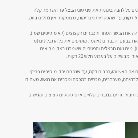
גנים על להבה בינונית את שני סוגי הבצל עד השחמה קלה.
מוסיפים פטריות, מגבירים את האש ומטגנים עוד 5 דקות, עד שהפטריות מבריקות, מצומקות ואין נוזלים בווק.
בוהה את הבשר הטחון והכבדים הקצוצים (לא מוסיפים שמן),
 את צבעם והכבדים נאטמו. מוסיפים את כל התבלינים (מי
ו), מים ואת הבצלים והפטריות ששמרנו בצד, מביאים
בשלים על בעבוע חלש 20 דקות.
ים את האש ומערבבים דקה, עד שנפחם ירד. מוסיפים פריקי
ים לרתיחה, מערבבים, מכסים במכסה ומכבים את האש. משהים
תיבול. זורים צנוברים קלויים או פיסטוקים קצוצים ומגישים