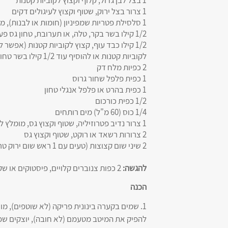
1 בצל לבן גדול, קלוף וקצוץ לקוביות קטנות
1 צרור בצל ירוק, שטוף וקצוץ לעיגולים דקים
1 סלסילת פטריות שמפיניון (חומות או לבנות), מסירים את הרגל, מנגבים בנייר סופג וקוצצים גס (לא חובה)
1/2 קילו בשר בקר, טלה, או תערובת, טחון גס פעמיים, טעים להוסיף שומן כבש
1/2 קילו כבד עוף, קצוץ לקוביות קטנות (אפ
לקוביות קטנות או להוסיף עוד 1/2 קילו בשר טחון גס
2 כפיות מלח דק
1 כפית פלפל שחור גרוס
1 כפית בהרט או פלפל אנגלי טחון
1/2 כפית כורכום
1/4 כוס (60 מ"ל) מים רותחים
1 צרור נדיב פטרוזיליה, שטוף וקצוץ גס, מומלץ להוסיף גם צרור שמיר ו/או כוסברה
2 צרורות רשאד או רוקט, שטוף וקצוץ גס
2 שיני שום קצוצות (טעים עם 1 ראש שום ירוק טרי קצוץ, עכשיו זו העונה!)
להגשה:
2 כפות צנוברים קלויים, פיסטוקים או שקדים, טחינה טובה
הכנה
להפיק את המיטב מטעמם (לא חובה), יוצקים שפ