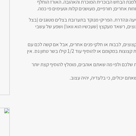
 למנת הבחש הבוכרית המוכרת והאהובה. האורז הוחלף
זות אחרים; חורפיים, מעושנים קלות וטעימים פי כמה.
 ונהדרת. הפריקי מנוקד בתערובת בצלים מטוגנים (בצל
צוצים, רשאד מעקצץ (שעכשיו הוא וואו!) ושפע של עשבי
צוצים, לבבות או חלקי פנים אחרים, אבל אם קשה לכם עם
חלקי הפנים, הרגישו בנוח להוסיף 1/2 קילו פרגיות קצוצות במקומם או להוסיף עוד 1/2 קילו בשר טחון גס. אין
 שלכם ולפי מה שאתם אוהבים, מומלץ להוסיף קצת יותר
תם יכולים, כי בלעדיה, יהיה עצוב.