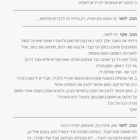
כי בתנור יש אפשרות לגריל או לאפיה
הגיב:
לימור
זה פשוט כמו אפיה, רק צלייה זה לדברים מלוחים…
הגיב:
שקד
היי לימור,
גיליתי את האתר שלך לפני כארבעה חודשים ולדעתי רשמתי שיא על כמות
המתכונים שהוכנו בזמן הכי קצר- ארבעה סוגי דגים, חמישה סוגי בשר, ועוד
להערכתי כשמונה מנות נוספות.
והכל יוצא כל כך טעים! כבר צוחקים אצלנו שאין סופ״ש שלא עובר דרכך.
אז דבר ראשון- המון תודה.
דבר שני- שתי שאלות לי.
1. אני מבשלת במטבח סטודנטים טיפוסי ואין לי בלנדר, אבל יש לי מוט בלנדר
כזה של מרקים. האם אפשר להכין את הטחינה איתו?
2. האם אפשר להכין את המנה בחמישי בערב, ולהגיש אותה בשבת אחרי חימום
על פלטה או חימום בחום נמוך בתנור? היא תשרוד?
תודה רבה על הכל.
שקד
הגיב:
לימור
וואו, איזה כיף, מהממם, תודה רבה!!
לא חושבת שזה יעבוד, הטחינה סמיכה מידי בשביל מוט, בעצם אולי כן..
לא ממש יודעת מה להגיד…לא מבטיחה הצלחה, אבל אולי יסתדר, זה