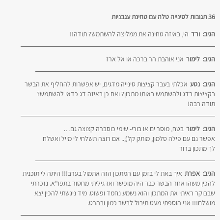
36 תגובות לסינייה טלה עם טחינת עגבניות
הגיב:
ורד
הי, באיזה טחינה את ממליצה להשתמש? תודה!!
הגיב:
לימור
אני אוהבת הר ברכה או אל ארז
הגיב:
נטע
אכלתי בעבר קציצות סינייה מדגים, יש אפשרות להחליף את הבשר
בקציצות בדג ולהשתמש באותו מתכון? ואם כן באיזה דג כדאי להשתמש?
תודה רבה!
הגיב:
לימור
בטח, מוסר ים או בורי- שימי כוסברה קצוצה גם…
אפשר גם עם פילה סלמון, מותק קל(;.. אם רוצה תשלחי לי מייל ואשלח
לך מתכון ברור
הגיב:
אפרת
איך באת לי בזמן עם המתכון הזה אתמול בערב!!! היתה לי תוכנית
להכין משהו אחר הבשר כבר היה מופשר ואז גיליתי מחסור בתפו"א. נזכרתי
שבבוקר ראיתי את המתכון והוא נשמע נחמד ופשוט. מיד ניגשתי להכין יצא
מושלם!!! אני הוספתי מעט תיבול לבשר כמון ובהרט.