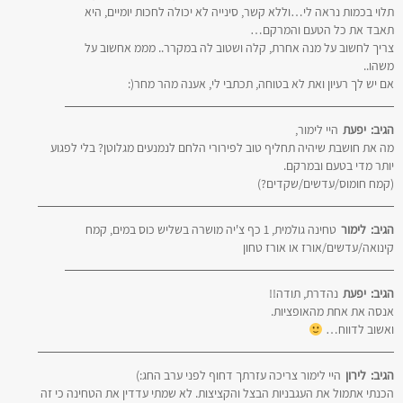
תלוי בכמות נראה לי…וללא קשר, סינייה לא יכולה לחכות יומיים, היא
תאבד את כל הטעם והמרקם…
צריך לחשוב על מנה אחרת, קלה ושטוב לה במקרר.. מממ אחשוב על
משהו..
אם יש לך רעיון ואת לא בטוחה, תכתבי לי, אענה מהר מחר(:
הגיב:
יפעת
היי לימור,
מה את חושבת שיהיה תחליף טוב לפירורי הלחם לנמנעים מגלוטן? בלי לפגוע
יותר מדי בטעם ובמרקם.
(קמח חומוס/עדשים/שקדים?)
הגיב:
לימור
טחינה גולמית, 1 כף צ'יה מושרה בשליש כוס במים, קמח
קינואה/עדשים/אורז או אורז טחון
הגיב:
יפעת
נהדרת, תודה!!
אנסה את אחת מהאופציות.
ואשוב לדווח…
הגיב:
לירון
היי לימור צריכה עזרתך דחוף לפני ערב החג:)
הכנתי אתמול את העגבניות הבצל והקציצות. לא שמתי עדדין את הטחינה כי זה