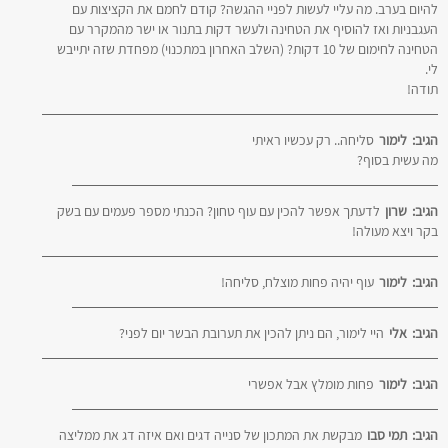
להיום בערב. מה עליי לעשות לפניי ההגשה? קודם לחמם את הקציצות עם
העגבניות ואז להוסיף את הטחינה ולעשר דקות בתנור או ישר מהמקרר עם
הטחינה לחימום של 10 דקות? (השלב האחרון במתכנוי) מפחדת שזה יתייבש
לי.
תודה!
הגיב:
לימור
סליחה.. רק עכשיו ראיתי
מה עשית בסוף?
הגיב:
שרון
לדעתך אפשר להכין עם עוף טחון? הכנתי מספר פעמים עם בשק
בקר ויצא מעולה!
הגיב:
לימור
עוף יהיה פחות מוצלח, סליחה!
הגיב:
אלי
היי לימור, הם ניתן להכין את תערובת הבשר יום לפני?
הגיב:
לימור
פחות מומלץ אבל אפשרי
הגיב:
תמי סבו
מבקשת את המתכון של סנייה דגים ואם איזה דג את ממליצה