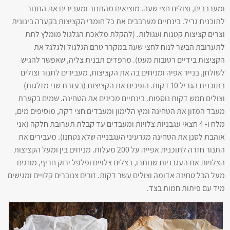
ומערבבים, וצולים חצי שעה. מוציאים מהתנור ומעבירים את התנור
לתוכנית גריל. בינתיים מערבבים את כל חומרי הקציצות בקערה בינונית
וצרים קציצות קטנות ועגולות. (להקלת מלאכת הגלגול מומלץ לתת
לתערובת הבשר לנוח לחצי שעה במקרר טרם הגלגול ולגלגל את
הקציצות בידיים רטובות מעט). מרפדים תבנית צליה, שאפשר להגיש
לשולחן, בנייר אפיה ומניחים בה את הקציצות, מעבירים לתנור וצולים
בתוכנית הגריל 10 דקות. הופכים את הקציצות (בעזרת שני מזלגות)
וצולים חמש דקות נוספות. בינתיים מכינים את הטחינה. שמים בקערת
מעבד המזון את הטחינה ומיץ הלימון ומעבדים חצי דקה, מוסיפים מים,
מלח ו- 4 חצאי עגבניות צלויות ומעבדים עד קבלת תערובת חלקה (אני
אוהבת לסנן את הטחינה מגרעיני העגבנייה שלא נטחנו). מעבירים את
התנור חזרה לתוכנית אפייה על 200 מעלות. מניחים בין ומעל הקציצות
הצלויות את העגבניות שנותרו, בצלים צלויים ופלפל ירוק חריף, מוזגים
מעל הכל טחינה אדומה וצולים עשר דקות. זורים צנוברים קלויים ומגישים
מיד עם פיתות חמות בצד.