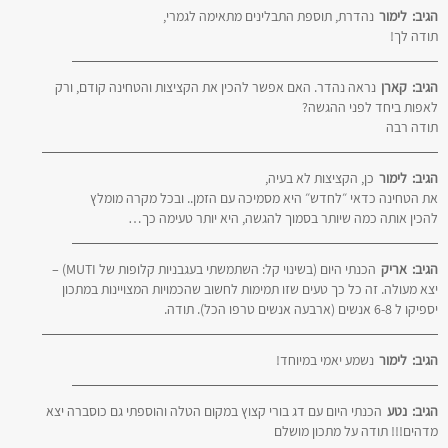
הגיב:
לימור
נהדרת, תוספת התבלינים מתאימה לגמרי,
תודה לך!
הגיב:
קארן
נראה נהדר. האם אפשר להכין את הקציצות והטחינה קודם, ורק
לאפות ביחד לפני ההגשה?
תודה רבה
הגיב:
לימור
כן, הקציצות לא בעיה,
את הטחינה כדאי ״לחדש״ היא מסמיכה עם הזמן.. ובכל מקרה מומלץ
להכין אותה כמה שיותר בסמוך להגשה, היא יותר טעימה כך…
הגיב:
אריק
הכנתי היום (בשינוי קל: השתמשתי בעגבניות קלופות של MUTI) –
יצא מעולה. זה כל כך טעים שזו תמימות לחשוב שהכמויות המצויינות במתכון
יספיקו ל 6-8 אנשים (ארבעה אנשים טרפו הכל). תודה.
הגיב:
לימור
נשמע יאמי במיוחד!
הגיב:
נטע
הכנתי היום עם דג בורי קצוץ במקום הטלה והוספתי גם כוסברה יצא
מדהים!!! תודה על מתכון מושלם