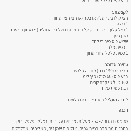
רבע כפית פלפל שחור גרוס
לקציצות:
חצי קילו בשר טלה או בקר (או חצי חצי) טחון
1 ביצה
1 בצל קלוף ומגורר דק על פומפייה (כולל כל הנוזלים) או טחון במעבד
מזון קטן
שליש כוס פירורי לחם
1 כפית מלח
1 כפית פלפל שחור טחון
טחינה אדומה:
חצי כוס (130 גרם) טחינה גולמית
רבע כוס (60 מ"ל) מיץ לימון
100 מ"ל מי קרח קרים
רבע כפית מלח
לזריה מעל:
2 כפות צנוברים קלויים
הכנה
מחממים תנור ל- 250 מעלות. מניחים עגבניות, בצלים ופלפל ירוק
בתבנית מרופדת בנייר אפיה, מזליפים שמן זית, ממליחים, מפלפלים