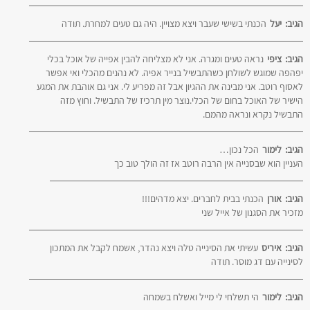
הגיב:
יעל
הכנתי בשישי שעבר ויצא מצויין. היה גם טעים למחרת. תודה
הגיב:
ציפי
נראה טעים ומגרה. אני לא מצליחה להבין אפייה של אוכל בכלי
יפהפה שמוגש לשולחן כשהתבשיל בנייר אפיה. לא נהנים מהכלי ואי אפשר
לאסוף רוטב. אני מבינה את ההגיון אבל זה מפריע לי. אני גם אוהבת את המגע
הישיר של האוכל בחום של הכלי.נוצר מין תרכיז של התבשיל. וחוץ מזה
התבשיל נקרא ונראה מהמם.
הגיב:
לימור
הכל נכון…
העניין הוא שבסנייה אין הרבה רוטב אז זה הולך טוב כך
הגיב:
אורן
הכנתי בבית לחברים. יצא מדהים!!!
מזכיר את הסגנון של אייל שני
הגיב:
איריס
עשיתי את הסינייה טלה ויצא נהדר, אשמח לקבל את המתכון
לסינייה עם דג מוסר. תודה
הגיב:
לימור
הי תשלחי לי מייל ואשלח בשמחה