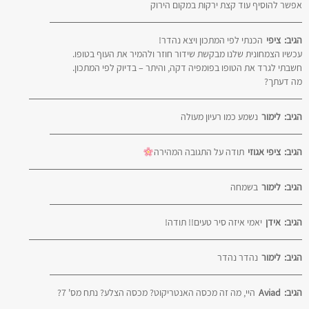
אפשר להוסיף עוד קצת ירקות במקום הירוק
הגיב:
ציפי
הכנתי לפי המתכון ויצא נהדר!
עכשיו הצמחונית שלנו מבקשת שידור חוזר ולהמיר את העוף בטופו.
חשבתי לגרד את הטופו בפומפיה דקה, והיתר – בדיוק לפי המתכון.
מה דעתך?
הגיב:
לימור
נשמע כמו רעיון מעולה
הגיב:
ציפי אגוזי
תודה על התגובה המהירה
הגיב:
לימור
בשמחה
הגיב:
אידן
יאמי איזה סיר טעים!! תודה!
הגיב:
לימור
נהדר נהדר
הגיב:
Aviad
היי, מה זה מכסה האנטריקוט? מכסה הצלע? נתח מס' 7?