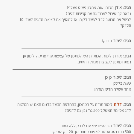
הגיב:
אידן
הכנתי שוב. מתכון פשוט מעלף!
נראה לך שיכול לעבוד גם עם קציצות דגים?
לבשל את הרוטב לבד לעשר דקות ואז להוסיף את קציצות הדגים לעוד 10-
20דק?
הגיב:
לימור
בדיוק!
הגיב:
אורית
לימור, הכותרת היא למתכון של קציצות עוף פריקה ולימון אך
נפתח מתכון לקציצות מנגולד וזיתים.
הגיב:
לימור
כן כן
טעות בלינק
מחר אשלח חדש, תודה!
הגיב:
דליה
לימור תודה על המתכון, בהחלפת הבשר בדגים האם יש המלצה
לדג מסוים? המשקל 500 גר' נכון גם לדגים?
הגיב:
לימור
הכי טעים יצא עם לברק ללא העור
500 גרם נטו. אפשר לאפות פחות זמן- 20 דק יספיקו