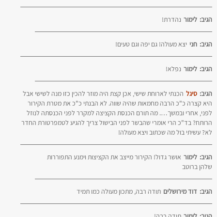
הגיב:
לימור
נהדרת!
הגיב:
חני
יצא מעולה! גם יפה וגם טעים!
הגיב:
לימור
נפלא!
הגיב:
סיגל
הכנתי לארוחת שישי, אכן קצת היה מוזר להכין כזו מנה לשישי אבל
היא קצרה כ"כ הרבה מחמאות שהיה שווה. לא הבנתי כ"כ את מטרת הקירור
לפני, אחרי ובמשך…. מה תורם הכנסת הקציצה למקרר לפני הכנסתה לנוזל
הרותח? בד"כ הרי אומרי שהבשר לפני הבישול צריך להגיע לטמפרטורת החדר
לא? עשיתי בול מה שכתוב ויצא מעולה!
הגיב:
לימור
אושר גדול! הקירור מייצב את הקציצות וימנע התפוררות
שלהן ברוטב
הגיב:
דוד מירושלים
תודה רבה, מתכון מעולה כמו תמיד
הגיב:
לימור
תודה רבה!