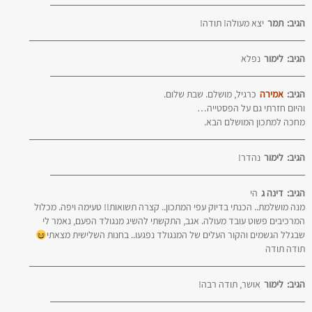
הגיב:
תמר
יצא מעולה! תודה!
הגיב:
לימור
נפלא
הגיב:
אמירה
כרגיל, מושלם. שבת שלום.
והיום חזרתי גם על הפסטייה…
מחכה למתכון המושלם הבא.
הגיב:
לימור
נהדר!
הגיב:
דינה ג
הי
מנה מושלמת.. הכנתי בדיוק עפי המתכון.. קצרה תשואות!! טעימה ויפה. מכלול
המרכיבים פשוט עובד מעולה. אגב, התקשתי להשיג מנגולד הפעם, נאמר לי
שבגלל הגשמים והקור העלים של המנגולד נפגעו.. בחנות השלישית מצאתי
תודה תודה
הגיב:
לימור
אושר, תודה רבה!