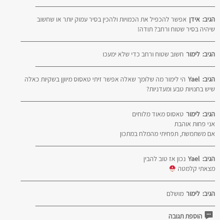
הגיב:
אידן
אפשר להכפיל את הכמויות ולהכין בסיר עמוק יותר או שחשוב
שיהיה בסיר שטוח ורחב? תודה!
הגיב:
לימור
חשוב שטוח ורחב כדי שלא ימעכו
הגיב:
Yael
הי לימור מה שלומך שאלה אפשר זיתי טאסוס מיווןן בשקיות כאלה
שיש בחנויות טבע ומעדניות?
הגיב:
לימור
טאסוס מאוד מלוחים
אני פחות אוהבת
אם משתמשת, תפחיתי מהמלח במתכון
הגיב:
Yael
נכון אז טוב להבין
מצאתי קלמטה
הגיב:
לימור
מושלם
הוספת תגובה