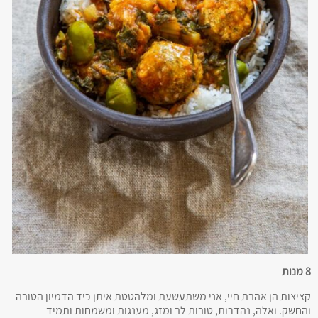
8 מנות
קציצות הן אהבת חיי, אני משתעשעת ומלהטטת איתן כיד הדמיון הטובה
והחשק. ואלה, נהדרות, טובות לב ומזג, מענגות ומשמחות ותמיד