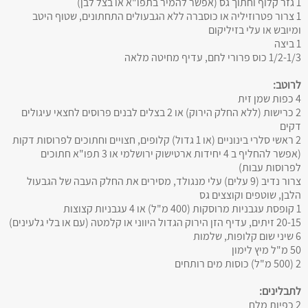
1 גזר קלוף וחתוך גס (אפשר להמיר בתפו"א או בצל לבן)
1 צרור פטרוזיליה או כוסברה ללא הגבעולים התחתונים, שטוף היטב
ומיובש או עלי בזיליקום
1 ביצה
1/2-1/3 כוס פרורי לחם, עדיף מחיטה מלאה
לרוטב:
4 כפות שמן זית
2 כרישות (ללא החלק הירוק) או 2 בצלים לבנים פרוסים לחצאי עיגולים
דקים
2 ראשי סלרי בינוניים (או 1 גדול) קלופים, חצויים וחתוכים לפרוסות דקות
(אפשר להחליף ב 4 יחידות ארטישוק ירושלמי או 3 תפו"א חתוכים
לפרוסות עבות)
צרור נדיב (9 עלים) עלי מנגולד, מסירים את החלק העבה של הגבעול
הלבן, שוטפים וקוצצים גס
1 קופסת עגבניות מרוסקות (400 מ"ל) או 4 עגבניות קצוצות
20-15 זיתים, עדיף הזן הירוק הגדול היווני או קלמטה (עם או בלי גלעינים)
6 שיני שום קלופות, שלמות
50 מ"ל מיץ לימון
2 (500 מ"ל) כוסות מים רותחים
לתבלינים:
2 כפיות מלח