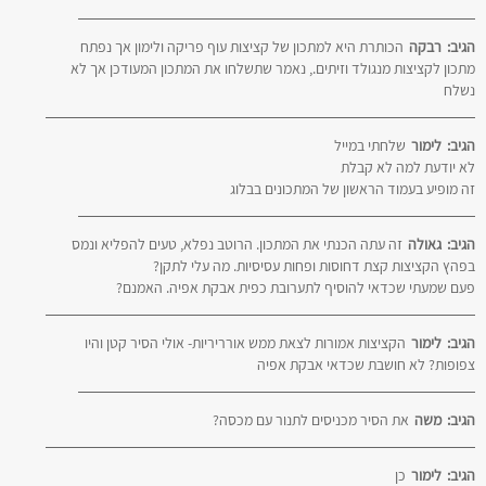
הגיב:
רבקה
הכותרת היא למתכון של קציצות עוף פריקה ולימון אך נפתח
מתכון לקציצות מנגולד וזיתים., נאמר שתשלחו את המתכון המעודכן אך לא
נשלח
הגיב:
לימור
שלחתי במייל
לא יודעת למה לא קבלת
זה מופיע בעמוד הראשון של המתכונים בבלוג
הגיב:
גאולה
זה עתה הכנתי את המתכון. הרוטב נפלא, טעים להפליא ונמס
בפהץ הקציצות קצת דחוסות ופחות עסיסיות. מה עלי לתקן?
פעם שמעתי שכדאי להוסיף לתערובת כפית אבקת אפיה. האמנם?
הגיב:
לימור
הקציצות אמורות לצאת ממש אורריריות- אולי הסיר קטן והיו
צפופות? לא חושבת שכדאי אבקת אפיה
הגיב:
משה
את הסיר מכניסים לתנור עם מכסה?
הגיב:
לימור
כן