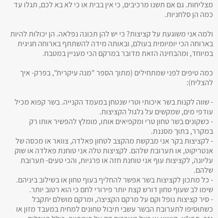
מצליחות. גם אם תשנו מרכיבים, כי אין בבית או כי לא בא לכם, תגלו עד
כמה הן סלחניות.
ולמה אני משוגעת על קציצות? כי יש להן תכונה נפלאה. הן יכולות להיות
בארוחה הכי יומיומית בעולם, ובאותה מידה להשתתף בארוחה חגיגית
במיוחד, ומהבחינה הזאת מדובר במרקם הכי מעניין במטבח.
כמה טיפים לפני שמתחילים (מתוך הספר "מנה עיקרית", בפרק- איך
להצליח):
- שווה לקנות בשר איכותי וטרי שנטחן במעמד הקנייה. בשר קפוא מכיל
עודפי מים, שמקשים על גלגול הקציצות.
- כשקונים בשר טחון טרי ומקפיאים אותו, מומלץ להפשיר אותו רק
במקרר, בתוך מסננת.
- לקציצות בקר אני מבקשת מהקצב לטחון פאלדה, צוואר או מכסה של
אנטריקוט, או תערובת שלהם. לקציצות טלה אני טוחנת פאלדה או שוק
עליונה, לקציצות עוף אני טוחנת חזה או פרגיות, והכי טעים- תערובת
שלהם.
- כל מתכון לקציצות בשר אפשר להחליף בעוף טחון או בשילוב ביניהם.
שימו לב שעוף טחון דורש קצת יותר פירורי לחם כי הוא רטוב יותר.
- סיר קציצות נופל וקם על מרקם הקציצה, ומרקם מושלם יתקבל
כשתוסיפו לתערובת הבשר עשבי תיבול טחונים למחית במעבד מזון או