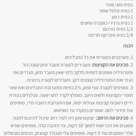
כפית וחצי סוכר
1 כפית פלפל שחור
1 כפית כמון
1 כפית גרגירי כוסברה טחונים
1/2 כפית כורכום
1/4 כפית פפריקה חריפה
הכנה
1. מערבבים בקערית את כל התבלינים.
2.
מכינים את הקציצות:
מעבירים לקערת מעבד מזון קטנה גזר
ופטרוזיליה וטוחנים למחית חלקה (למי שאין מעבד מזון, מגררים את
הגזר ואת הפטרוזיליה קוצצים דק). מעבירים לקערה בינונית.
3. מוסיפים לקערה עוף טחון, ½2 כפיות מתערובת התבלינים ואת שאר
חומרי הקציצות ולשים היטב. מומלץ לקרר לחצי שעה. מגלגלים בעזרת
ידיים רטובות קציצות עגולות יפות. אם התערובת רטובה מדי, מוסיפים
עוד פירורי לחם. שומרים במקרר עד השימוש.
4.
מכינים את הרוטב:
יוצקים שמן זית לסיר רחב שיכול להיכנס לתנור.
מטגנים את הכרישות למשך 10 דקות, עד הזהבה קלה. מוסיפים שורש
סלרי ומטגנים עוד 5 דקות. מוסיפים עלי מנגולד קצוצים, מכסים ומבשלים