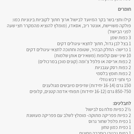
חומרים
קילו וחצי בשר בקר המיועד לבישול ארוך חתוך לקוביות בינוניות כמו:
פולקה משויישת, אונטר ריב, אסאדו, (מומלץ להוציא מהמקרר חצי שעה
לפני הבישול)
3 כפות שמן
1 בצל לבן גדול, חתוך לחצאי עיגולים דקים
1 כרישה- החלק הבהיר, שטופה וחתוכה לחצאי עיגולים דקים
10 שיני שום קלופות (משאירים אותן שלמות)
2 כפות אריסה או פלפל צ'ומה (קונים מוכן במרכולים)
2 כפות רסק עגבניות
2 כפות חומץ בלסמי
כף וחצי דבש נוזלי
150 גרם (16-14 יחידות) שזיפים מיובשים מגולענים
850-750 גרם (16-12 יחידות) תפוחי אדמה קטנים, קלופים
לתבלינים:
½2 כפיות מלח גס לבישול
2 כפיות פפריקה מתוקה- מומלץ לשלב עם פפריקה מעושנת
1 כפית פלפל שחור גרוס
1 כפית כמון טחון
1 כפית גרגירי כוסברה טחונים