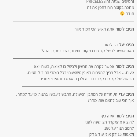
והטיפים שנתת זה PRICELESS
מחכה בקוצר רוח להכין את זה
תודה
הגיב:
לימור
אתה האיש הכי חמוד אוור
הגיב:
יעל
היי לימור
האם אפשר לבשל קציצות במקום חתיכות בשר במתכון הזה?
הגיב:
לימור
אפשר לקחת את הרעיון ולבשל בו קציצות, בטוח ייצא
טעים… אבל צריך להפחית באופן משמעותי בכל חומרי התיבול והמים.
הבישול של קציצות קצר בהרבה ולכן ההסמכה והאידוי אחרים
הגיב:
עדי
הי, תודה על המתכון המעולה. התבשיל עכשיו בתנור, מיועד למחר .
איך הכי טוב לחמם אותו מחר?
הגיב:
לימור
איזה כיף!
להוציא מהמקרר חצי שעה לפני
לחמם תנור על 180
ולאפות 15 דק אולי עוד 5 דק