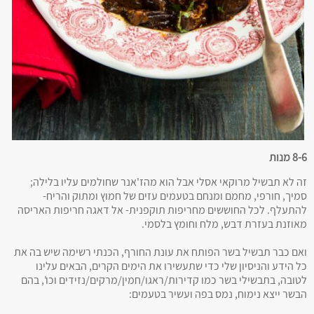
8-6 מנות
זה לא תבשיל מרוקאי אסלי אבל הוא מהז'אנר שחולמים עליו בלילה;
סמיך, חורפי, מחמם ומנחם בטעמים עזים של חמוץ ומתוק והריח-
להתעלף. לכל החוששים מחריפות תוקפנית- אל דאגה חריפות האריסה
מאוזנת בעזרת דבש, מלח וחומץ בלסמי.
ואם כבר תבשיל בשר הפותח את עונת החורף, הכנתי רשימה שיש בה את
כל הידע והניסיון שלי כדי שתעשירו את הימים הקרים, הבאים עלינו
לטובה, בתבשילי בשר כמו קדירות/ראגו/חמין/מרקים/נזידים וכו', בהם
הבשר ייצא נימוח, נמס בפה ועשיר בטעמים: