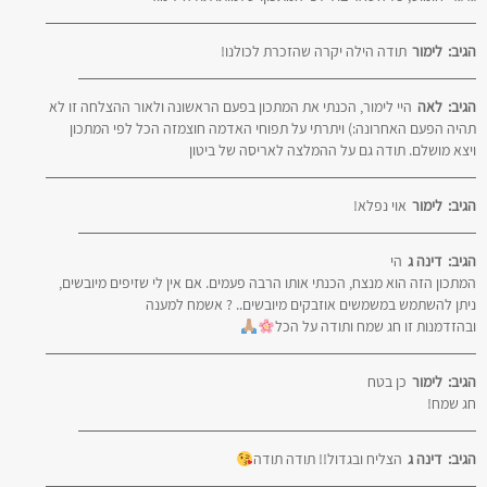
הגיב:
לימור
תודה הילה יקרה שהזכרת לכולנו!
הגיב:
לאה
היי לימור, הכנתי את המתכון בפעם הראשונה ולאור ההצלחה זו לא
תהיה הפעם האחרונה:) ויתרתי על תפוחי האדמה חוצמזה הכל לפי המתכון
ויצא מושלם. תודה גם על ההמלצה לאריסה של ביטון
הגיב:
לימור
אוי נפלא!
הגיב:
דינה ג
הי
המתכון הזה הוא מנצח, הכנתי אותו הרבה פעמים. אם אין לי שזיפים מיובשים,
ניתן להשתמש במשמשים אוזבקים מיובשים.. ? אשמח למענה
ובהזדמנות זו חג שמח ותודה על הכל
הגיב:
לימור
כן בטח
חג שמח!
הגיב:
דינה ג
הצליח ובגדול!! תודה תודה