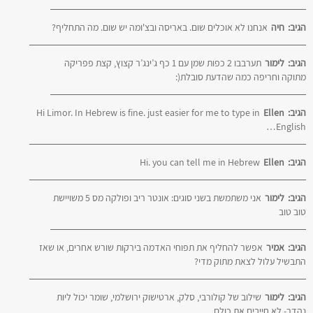
הגיב:
חיה
אנחנו לא אוכלים שום. באריסה ובצ'ומה יש שום. מה התחליף?
הגיב:
לימור
תערבבו 2 כפות שמן עם 1 כף ג’ינג’ר קצוץ, קצת פפריקה
מתוקה וחריפה כמה שהדעת סובלת(:
הגיב:
Ellen
Hi Limor. In Hebrew is fine. just easier for me to type in
English…
הגיב:
Ellen
Hi. you can tell me in Hebrew
הגיב:
לימור
אני משתמשת בשני סוגים: אונטר ריב ופולקה מס 5 משויישת
טוב טוב
הגיב:
אמיר
אפשר להחליף את תפוחי האדמה בירקות שורש אחרים, או שאז
התבשיל עלול לצאת מתוק מדי?
הגיב:
לימור
שילוב של קולורבי, סלק, ארטישוק ירושלמי, שומר יכול ליות
נהדר- לא חייבים את כולם…