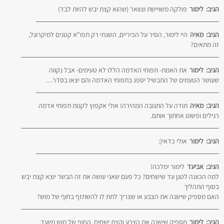
הגיב:
לימור
פולקה משויישת וצוואר (שהוא קצת יבש להיות לבד)
הגיב:
מאיה
היי לימור, הסיר על הכיריים, השגתי רק תפו"א קטנים למיקרוגל,
זה מתאים?
הגיב:
לימור
את האמת- תפוחי האדמה הללו לא טעימים- אבל נקווה
שעושר הטעמים של התבשיל יספג בתפוחי האדמה והם יצאו בסדר…
הגיב:
מאיה
תודה על התגובה המהירה! אולי אקפוץ לקנות תפוחי אדמה
רגילים ופשוט אחתוך אותם.
הגיב:
לימור
אולי כדאי(:
הגיב:
אביעד
לימור ימלכה!
למה הכוונה לטגן עד שישחים? כל פעם שאני עושה את זה הבשר יוצא קצת יבש
בסוף התהליך
האם מספיק שישנה את הצבע או שצריך לתת לו להשתזף בחוף של מוש?
הגיב:
לימור
מספיק שישנה את הצבע וקצת ישחים, החוף של מוש מיועד