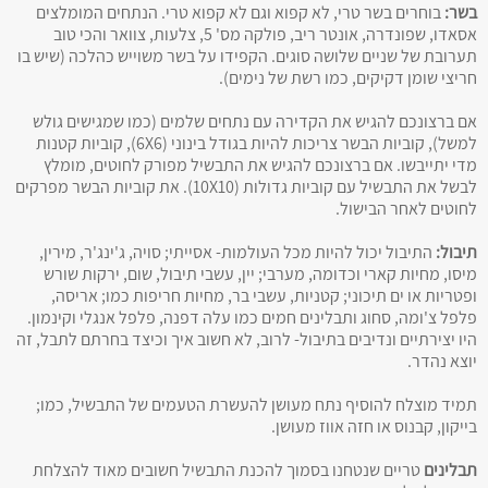
בשר:
בוחרים בשר טרי, לא קפוא וגם לא קפוא טרי. הנתחים המומלצים
אסאדו, שפונדרה, אונטר ריב, פולקה מס' 5, צלעות, צוואר והכי טוב
תערובת של שניים שלושה סוגים. הקפידו על בשר משוייש כהלכה (שיש בו
חריצי שומן דקיקים, כמו רשת של נימים).
אם ברצונכם להגיש את הקדירה עם נתחים שלמים (כמו שמגישים גולש
למשל), קוביות הבשר צריכות להיות בגודל בינוני (6X6), קוביות קטנות
מדי יתייבשו. אם ברצונכם להגיש את התבשיל מפורק לחוטים, מומלץ
לבשל את התבשיל עם קוביות גדולות (10X10). את קוביות הבשר מפרקים
לחוטים לאחר הבישול.
תיבול:
התיבול יכול להיות מכל העולמות- אסייתי; סויה, ג'ינג'ר, מירין,
מיסו, מחיות קארי וכדומה, מערבי; יין, עשבי תיבול, שום, ירקות שורש
ופטריות או ים תיכוני; קטניות, עשבי בר, מחיות חריפות כמו; אריסה,
פלפל צ'ומה, סחוג ותבלינים חמים כמו עלה דפנה, פלפל אנגלי וקינמון.
היו יצירתיים ונדיבים בתיבול- לרוב, לא חשוב איך וכיצד בחרתם לתבל, זה
יוצא נהדר.
תמיד מוצלח להוסיף נתח מעושן להעשרת הטעמים של התבשיל, כמו;
בייקון, קבנוס או חזה אווז מעושן.
תבלינים
טריים שנטחנו בסמוך להכנת התבשיל חשובים מאוד להצלחת