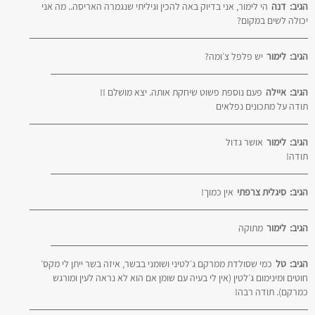
הגיב:
דנה
הי לימור, אני בדיוק באה להכין וגיליתי שנגמרה האריסה.. מה אני
יכולה לשים במקום?
הגיב:
לימור
יש פלפל צ׳ומה?
הגיב:
איילה
פעם נוספת פשוט שיחקת אותה. יצא מושלם !!
תודה על מתכונים נפלאים
הגיב:
לימור
אושר גדול
תודה!
הגיב:
סיגלית צרפתי
אין כמוך!
הגיב:
לימור
מתוקה
הגיב:
טל
כמי שסולדת ממרקם ג׳לטיני ושומני בבשר, איזה בשר ייתן לי מקס׳
חוטים ומינימום ג׳לטין (אין לי בעיה עם שומן אם הוא לא נראה לעין ומורגש
כמרקם). תודה רבה!