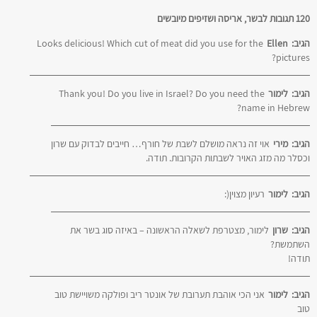
120 תגובות לבשר, אריסה ושזיפים מיובשים
הגיב:
Ellen
Looks delicious! Which cut of meat did you use for the
pictures?
הגיב:
לימור
Thank you! Do you live in Israel? Do you need the
name in Hebrew?
הגיב:
מירי
אוי זה נראה מושלם לשבת של חורף… חייבים לבדוק עם שרון
וכסלר מה מזג האויר לשבתות הקרובות. תודה.
הגיב:
לימור
רעיון מצוין(:
הגיב:
שרון
לימור, מצטרפת לשאלה הראשונה – באיזה סוג בשר את
השתמשת?
תודה!
הגיב:
לימור
אני הכי אוהבת תערובת של אונטר ריב ופולקה משויישת טוב
טוב