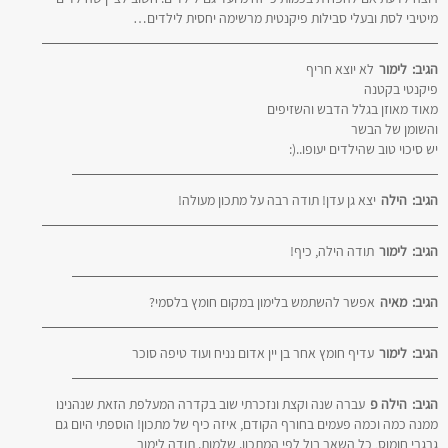
מיטיבי לסת ובעלי סבילות פיקנטית מרשימה יחסית לילדים…
הגיב:
לימור
לא יוצא חריף
פיקנטי בקטנה
מאוד מאוזן בגלל הדבש והשזיפים
והשומן של הבשר
יש סיכוי טוב שהילדים יעופו..(:
הגיב:
הילה
יצא גן עדן! תודה רבה על מתכון מעולה!
הגיב:
לימור
תודה הילה, כיף!
הגיב:
מאיה
אפשר להשתמש בלימון במקום חומץ בלסמי?
הגיב:
לימור
עדיף חומץ אחר בן יין אדום נניח ועוד טיפה סוכר
הגיב:
הילה פ
עברה שנה וקצת ונזכרתי שוב בקדרה המעלפת הזאת שנהנינו
ממנה כמה וכמה פעמים בחורף הקודם, איזה כיף של מתכון! הוספתי היום גם
גרגרי חומוס, כל השאר בול לפי המתכון. שלמות. תודה לימור