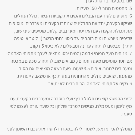
שנדבקו, עוד 2 דקות לערך.
5. מחממים תנור ל- 150 מעלות.
6. מוסיפים לסיר עם הבצלים והמים את קוביות הבשר, כולל הנוזלים
שניקוו בקערה, יחד עם התבלינים שנותרו בקערית ומערבבים. מוסיפים
את תכולת הקערה עם האריסה ומערבבים קלות. מוסיפים שיני שום,
שזיפים מיובשים ומים רותחים עד כיסוי נתחי הבשר (1 ליטר או טיפה
יותר). מביאים לרתיחה עדינה ומבשלים ללא כיסוי 5 דקות.
7. מניחים מעל תפוחי אדמה (המים יכסו מחצית לערך מתפוחי האדמה-
אם חסר מוסיפים מעט רותחים), מביאים שוב לרתיחה, מכסים במכסה
ומעבירים לתנור. אופים 3.5 שעות. פעם בשעה מוציאים את הסיר
מהתנור, שואבים נוזלים מהתחתית בעזרת כף או משאבה ייעודית,
ויוצקים על תפוחי האדמה. הריח בבית לא יתואר.
לפני ההגשה: קוצצים פלפל חריף ועלי כוסברה ומערבבים בקערית עם
מיץ לימון ומעט מלח. מגישים למרכז שולחן וכל סועד עורם לעצמו לפי
טעמו.
מומלץ להכין מראש, לשמור לילה במקרר ולהסיר את שכבת השומן לפני