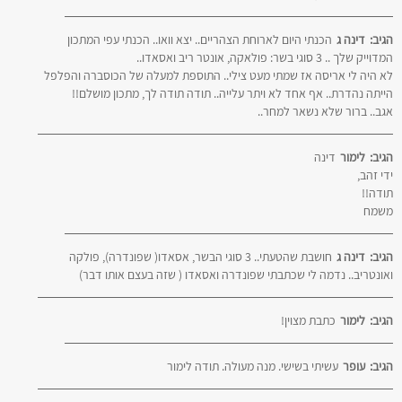
הגיב:
דינה ג
הכנתי היום לארוחת הצהריים.. יצא וואו.. הכנתי עפי המתכון
המדוייק שלך .. 3 סוגי בשר: פולאקה, אונטר ריב ואסאדו..
לא היה לי אריסה אז שמתי מעט צילי.. התוספת למעלה של הכוסברה והפלפל
הייתה נהדרת.. אף אחד לא ויתר עלייה.. תודה תודה לך, מתכון מושלם!!
אגב.. ברור שלא נשאר למחר..
הגיב:
לימור
דינה
ידי זהב,
תודה!!
משמח
הגיב:
דינה ג
חושבת שהטעתי.. 3 סוגי הבשר, אסאדו( שפונדרה), פולקה
ואונטריב.. נדמה לי שכתבתי שפונדרה ואסאדו ( שזה בעצם אותו דבר)
הגיב:
לימור
כתבת מצוין!
הגיב:
עופר
עשיתי בשישי. מנה מעולה. תודה לימור