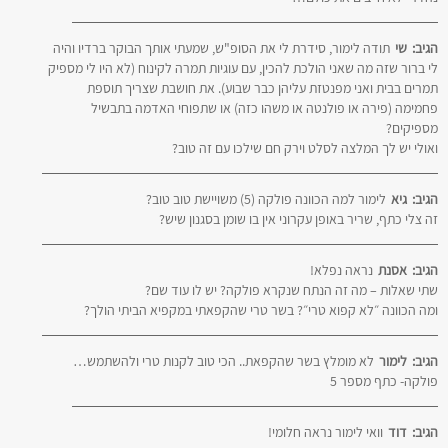
הגיב:
שי
תודה לימור, סידרת לי את הסופ"ש, שמעתי אותך הבוקר ברדיו והיה
לי ברור שזה מה שאני הולכת להכין, עם עוגיות תמרה לקינוח (לא היו לי מספיק
תמרים בבית ואני מפנטזת עליהן כבר שבוע). את חושבת שצריך תוספת
פחמימה (פירה או פולנטה או משהו כזה) או שתפוחי האדמה בתבשיל
מספיקים?
ואולי יש לך המלצה לסלט וירק חם שילכו עם זה טוב?
הגיב:
גיא
לימור למה הכוונה פולקה (5) משויישת טוב טוב?
זה צלי כתף, שריר באופן עקרוני אין בו שומן בסגנון שיש?
הגיב:
אסנת
נראה נפלא!
שתי שאלות – מה זה הנתח שנקרא פולקה? יש לו עוד שם?
ומה הכוונה ״לא קפוא טרי״? בשר טרי שהקפאתי במקפיא הביתי הולך?
הגיב:
לימור
לא מומלץ בשר שהקפאת.. הכי טוב לקנות טרי ולהשתמש…
פולקה- כתף מספר 5
הגיב:
דוד
וואי לימור נראה חלומי!