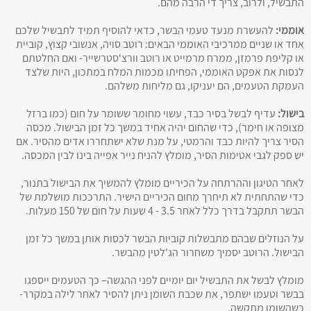
התבשיל, ולרוב, צריך די הרבה מהם.
אוממי:
להעשרת מנעד טעמי הבשר, כדאי להוסיף תמיד לתבשיל שלכם
אחד או שניים ממרכיבי האוממי הבאים: רוטב סויה, אנשובי קצוץ, קוביית
או קליפת פרמזן, ממרח מרמייט או רוטב וורצ‘סטרשייר- ואם החלטתם
לנסות את אפקט האוממי, הפחיתו מכמות המלח במתכון, היות שלצד
העמקת הטעמים, הם יעניקו, גם מליחות משלהם.
בישול:
עדיף לבשל בסיר כבד, עשוי מחומר ששומר על חום (כמו ברזל
מצופה או חימר), כדי שהחום יהיה אחיד במשך כל זמן הבישול. מכסה
הסיר צריך להיות כבד והרמטי, על מנת שלא ישתחררו אדים מהסיר. אם
יש ספק לגבי אטימות הסיר, מומלץ להניח נייר אפייה בינו לבין המכסה.
לאחר הטיגון וההרתחה על הכיריים מומלץ להמשיך את הבישול בתנור,
כדי שהתחתית לא תיחרך מחום הכיריים הישיר. התרככות מושלמת של
הבשר תתקבל בדרך כלל לאחר 3.5 - 4 שעות על חום של 150 מעלות.
על הנוזלים שבהם מתבשלות קוביות הבשר לכסות אותן במשך כל זמן
הבישול. הרוטב יסמיך משחרור הג'לטין מהבשר.
מומלץ לבשל את התבשיל יום יומיים לפני ההגשה– כך הטעמים ייספגו
בבשר וטעמו ישתפר, את שכבת השומן ניתן להסיר לאחר לילה במקרר-
כשהשומן מתקשה.