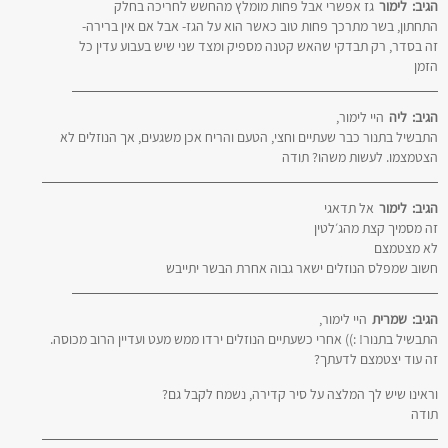
הגיב:
לימור
גז אפשרי אבל פחות מומלץ מהחשש לחריכה בחלק
התחתון, בשר מתרכך פחות טוב כאשר הוא על הגז- אבל אם אין ברירה-
זה בסדר, רק תבדקי שהאש קטנה מספיק ומצד שני שיש בעבוע עדין כל
הזמן
הגיב:
ליה
היי לימור,
התבשיל בתנור כבר שעתיים וחצי, הטעם והריח אכן משגעים, אך הנוזלים לא
הצטמצמו. לעשות משהו? תודה
הגיב:
לימור
אל תדאגי
זה מסמיך קצת מהג׳לטין
לא מצטמצם
חשוב שמפלס הנוזלים ישאר גבוה אחרת הבשר יתייבש
הגיב:
שמרית
היי לימור,
התבשיל בתנור! :)) אחרי כשעתיים הנוזלים ירדו ממש מעט ועדיין הרוב מכוסה.
זה עוד יצטמצם לדעתך?
וראינו שיש לך המלצה על סיר קדירה, נשמח לקבל גם?
תודה