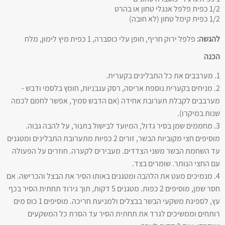
1/2 כפית פלפל אנגלי טחון או בהרט
1/2 כפית קימל טחון (לא חובה)
להגשה:
פלפל ירוק חריף, חופן עלי כוסברה, 1 כפית מיץ לימון, מלח
הכנה
1. מערבבים את כל התבלינים בקערית.
2. מניחים בקערית נוספת אריסה, רסק עגבניות, חומץ בלסמי ודבש -
מערבבים לקבלת תערובת אחידה (אם הדבש סמיך, אפשר לחמם לכמה
שנות במיקרו).
3. מחממים שמן בסיר גדול, המיועד לבישול בתנור, על להבה גבוה.
מוסיפים חצי מקוביות הבשר, זורים 2 כפיות מתערובת התבלינים ומטגנים
עד השחמת הבשר משני הצדדים. מעבירים לקערה. חוזרים על הפעולה
עם החצי הנותר. שומרים בצד.
4. מנמיכים מעט את הלהבה ומטגנים באותו הסיר את הבצל והכרישה. אם
חסר שמן, מוסיפים 2 כפות. מטגנים 5 דקות, תוך גירוד תחתית הסיר בכף
עץ, לספיגת משקעי הבשר בבצלים ולמניעת חריכה. מוסיפים 1 כוס מים
רותחים וממשיכים לגרד את תחתית הסיר עד הסרת כל המשקעים