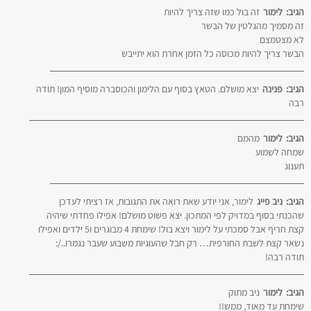
הגיב:
לימור
זה בול כמו שזה צריך להיות
זה מסמיך מהגלטין של הבשר
לא מצטמצם
הבשר צריך להיות מכוסה כל הזמן אחרת הוא יתייבש
הגיב:
פנינה
יצא מושלם. הטאץ בסוף עם הלימון והכוסברה מוסיף המון! תודה
רבה
הגיב:
לימור
מהמם
שמחה לשמוע
תענוג
הגיב:
ניב פייג
לימור, אני יודע שאת רואה את התגובות, אז רציתי לעדכן
שהכנתי בסוף במדויק לפי המתכון. יצא פשוט מושלם! אפילו פחדתי שיהיה
קצת חריף אבל סמכתי על לימור ויצא בול! שימחת 4 מבוגרים ו5 ילדים ואפילו
נשאר קצת לשבת החורפית… רק חבל שהעוגיות משבוע שעבר נגמרו../:
תודה רבה!
הגיב:
לימור
ניב מתוק
שימחת עד מאוד, ממש!!