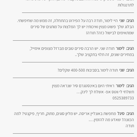
לתרנגולות
הגיב:
שני
היי לימור, תודה רבה על הפירוט בהתחלה, זה ממש מה שחיפשתי.
הבלוג שלך פשוט מצוין ואיכותי! יש לך המלצות על מותגים של סירים
שמתאימים לבישול כזה? תודה!
הגיב:
לימור
תודה שני. יש הרבה סירים טובים מברזל מצופים אימייל,
במחירים שונים, זה תלוי בתקציב שלך..
הגיב:
שני
תודה לימור.בסביבות 400-500 שקלים?
הגיב:
לימור
ראיתי היום באינסטגרם סיר שנראה מצוין
תשלחי לי ווטס אפ- אשלח לך לינק…
0525389733
הגיב:
סיגל
מחפשת באונליין אריסה. יש מליון סוגים, מתוק, חריף, פיקנטי? למה
הכוונה? שאדע מה להזמין….
תודה