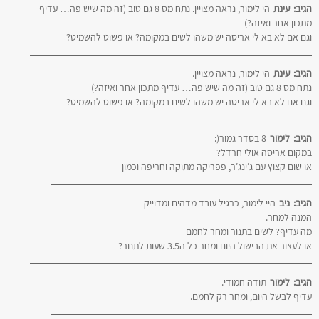
הגיב:
עינת
הי לימור, נראה מצויין. נתח מס 8 גם טוב (זה מה שיש פה… עדיף
מתכון אחר ואיזה?)
וגם אם לא בא לי אריסה יש משהו לשים במקומה? או פשוט להשמיט?
הגיב:
עינת
הי לימור, נראה מצויין.
נתח מס 8 גם טוב (זה מה שיש פה… עדיף מתכון אחר ואיזה?)
וגם אם לא בא לי אריסה יש משהו לשים במקומה? או פשוט להשמיט?
הגיב:
לימור
8 בסדר גמור(:
במקום אריסה אולי חרדל?
או שום קצוץ עם ג’ינג’ר, פפריקה מתוקה וחריפה וכמון
הגיב:
ניב
היי לימור, כרגיל עובד מדהים ומדוייק
המנה למחר.
מה עדיף? לשים בתנור ומחר לחמם
או לעצור את הבישול היום ומחר כל ה3.5 שעות לתנור?
הגיב:
לימור
תודה חמודי.
עדיף לבשל היום, ומחר רק לחמם.