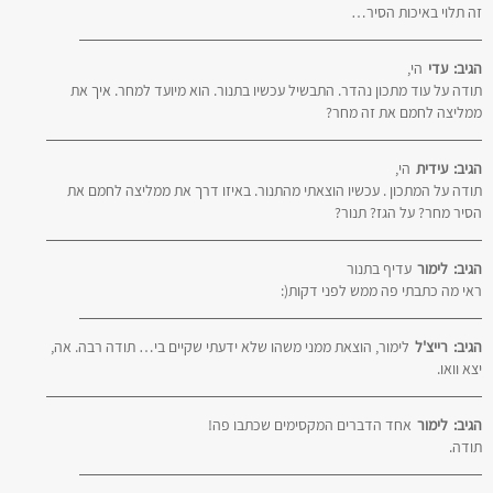
זה תלוי באיכות הסיר…
הגיב:
עדי
הי,
תודה על עוד מתכון נהדר. התבשיל עכשיו בתנור. הוא מיועד למחר. איך את
ממליצה לחמם את זה מחר?
הגיב:
עידית
הי,
תודה על המתכון . עכשיו הוצאתי מהתנור. באיזו דרך את ממליצה לחמם את
הסיר מחר? על הגז? תנור?
הגיב:
לימור
עדיף בתנור
ראי מה כתבתי פה ממש לפני דקות(:
הגיב:
רייצ'ל
לימור, הוצאת ממני משהו שלא ידעתי שקיים בי… תודה רבה. אה,
יצא וואו.
הגיב:
לימור
אחד הדברים המקסימים שכתבו פה!
תודה.