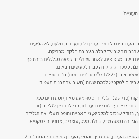
ה, מערבבים כל הזמן, עד קבלת תערובת חלקה, לא מגיעים
מערבבים היטב עד קבלת תערובת חלקה ומבריקה.
גרים היטב ומקפיאים. לאחר שהגלידה קפאה מגלגלים בזרת כף
להכנת קסטה וקוקילידה עברו לסעיפים הבאים.
ח דומה) בנייר אפייה.
ומעבירים למקפיא לכמה שעות (חשוב שהתבנית תעמוד
לאחר שהגלידה קפאה, מוציאים, ממתינים 2 דקות (כדי שפני הגלידה ימסו- מעט מאוד) ומסדרים מעל
יפה כלפי חוץ. לוחצים בעדינות כדי להדביק לגלידה (זו
קרש חיתוך, בגודל שנכנס למקפיא, נייר אפייה והופכים עליו את הגלידה,
גלידה נמסה מדי, ונוזלת מעט, עוצרים, מחזירים למקפיא,
6. לאחר שהפכנו על נייר אפיה, מקלפים את נייר האפייה העליון, אם צריך, והחלק העליון קפוא מדי, ממתינים 2