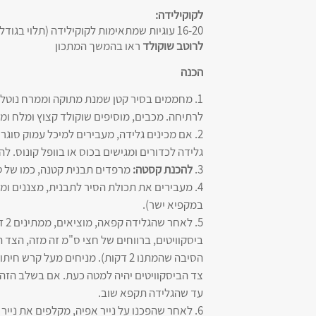
לקוקילידה:
16-20 עוגיות שמתאימות לקוקילידה (תלוי בגודל העוגייה)
לרוטב שוקולד
ראו בהמשך המתכון
הכנה
1. מחממים בסיר קטן שמנת מתוקה וממרח נוטל
לרתיחה. מכבים, מוסיפים שוקולד קצוץ ומלח ו
2. אם מכינים גלידה, מעבירים למיכל עמוק סו
גלידה לכדורים ומגישים בכוס או בוופל קונוס. 
3.
להכנת קסטה:
מרפדים תבנית קטנה, כמו של טוסטר אובן (17X22 ס"מ או נפ
4. מעבירים את תכולת הסיר לתבנית, מצננים 
במקפיא ישר).
5. 
ביסקוויטים, ברווחים של חצי ס"מ זה מזה, הצד ה
הסיבה שהמתנו 2 דקות). מניחים מעל 
צד הביסקוויטים יהיה למטה כעת. אם בשלב הזה ה
עד שהגלידה תקפא שוב.