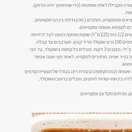
צורה מקבילה לאלה שמתחת (כדי שהחיתוך יהיה מדויק).
פת.
ציאים מהמקפיא, חותכים בסכין גדולה בין הביסקוויטים,
רים לקופסא אטומה ומקפיאים.
מביאים 1/2 כוס (125 מ"ל) שמנת מתוקה כמעט לעד לרתיחה
(במיקרוגל או על אש קטנה). מורידים מהאש ומוסיפים 100 גרם שוקולד מריר קצוץ. מערבבים עד קבלת
תערובת חלקה. אפשר להוסיף 1/4 כפית מלח או צ'ילי. מצננים 3 דקות. טובלים כל קסטה בשוקולד, עד חצי
 בנייר אפיה. מחזירים למקפיא. לאחר חצי שעה אפשר
מוש.
טוחה (כמו הקסטה) ובעזרת רינג בגודל של העוגייה קורצים
ידה בין שתי עוגיות לוחצים, טובלים ברוטב השוקולד,
ם, מניחים מקל עץ ומקפיאים.