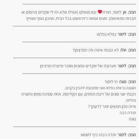
הגיב:
אן
לימור, תודה
יצא מושלם (אפילו שלא היו לי שקדים פרוסים או
תבניות מתאימות). טעים ועושה ריח משגע בכל הבית. מתכון נוסף מצויין!
הגיב:
לימור
נפלא נפלא!
הגיב:
שלו
לא הבנתי איפה פה המרצפן?
הגיב:
לימור
תערובת של שקדים טחונים וסוכר מייצרת מרציפן
הגיב:
נועה
הי לימור
העוגה נראית נפלא ואני מתכננת להכין בקרוב.
הכנתי שני סוגים של ריבת תפוזים, עם הקליפות. אחת סמיכה ממש והשניה
נוזלית.
איזה מהן תתאים יותר לדעתך?
תודה רבה
נועה
הגיב:
לימור
תודה רבה! כיף לשמוע