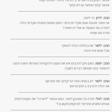
אפשר קלוף ואפשר גם לא קלוף
הגיב:
לירון
היי לימור,
אני מאוד אוהבת טעם שקדי מרציפני. האם הוספת תמצית שקדים יכולה
לשדרג את הטעם? או אולי זה מיותר?
תודה וחג שמח!
הגיב:
לימור
את בהחלט יכולה להוסיף
אבל ממש טיפ טיפה
הגיב:
יפעת
האם ניתן להכין מראש את העוגה ולהקפיא? מארחת השנה ורוצה
להשאיר כמה שפחות דברים לסוף:)
הגיב:
לימור
לא בטוחה שזה לא יקלקל את המרקם
את יכולה להכין 2-3 ימים מראש
הגיב:
לאלי
תודה על המתכון,לימור. האם אפשר "לשדרג" את הקמח ולשלב
אגוזים טחונים אחרים? לוז\קשיו\פקאן וכד'