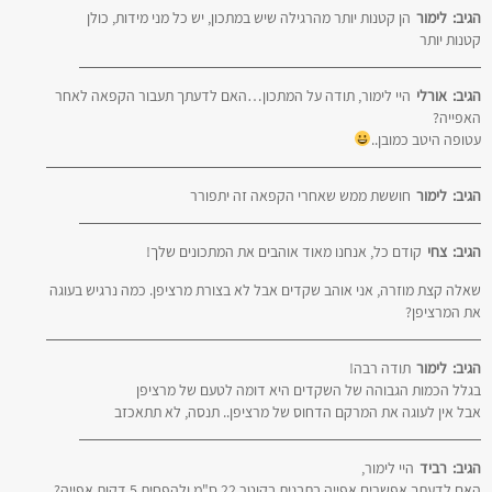
הגיב:
לימור
הן קטנות יותר מהרגילה שיש במתכון, יש כל מני מידות, כולן
קטנות יותר
הגיב:
אורלי
היי לימור, תודה על המתכון…האם לדעתך תעבור הקפאה לאחר
האפייה?
עטופה היטב כמובן..
הגיב:
לימור
חוששת ממש שאחרי הקפאה זה יתפורר
הגיב:
צחי
קודם כל, אנחנו מאוד אוהבים את המתכונים שלך!
שאלה קצת מוזרה, אני אוהב שקדים אבל לא בצורת מרציפן. כמה נרגיש בעוגה
את המרציפן?
הגיב:
לימור
תודה רבה!
בגלל הכמות הגבוהה של השקדים היא דומה לטעם של מרציפן
אבל אין לעוגה את המרקם הדחוס של מרציפן.. תנסה, לא תתאכזב
הגיב:
רביד
היי לימור,
האם לדעתך אפשרים אפייה בתבנית בקוטר 22 ס"מ ולהפחית 5 דקות אפייה?