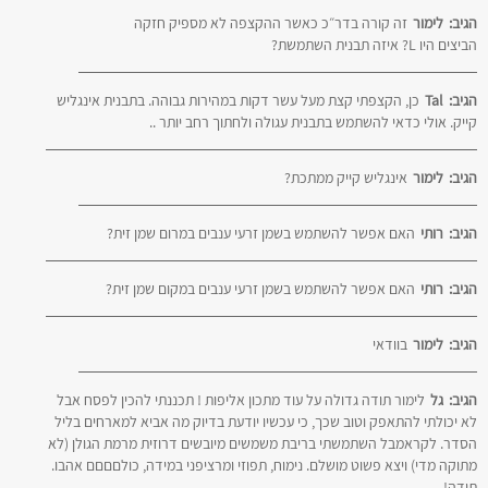
הגיב:
לימור
זה קורה בדר״כ כאשר ההקצפה לא מספיק חזקה
הביצים היו L? איזה תבנית השתמשת?
הגיב:
Tal
כן, הקצפתי קצת מעל עשר דקות במהירות גבוהה. בתבנית אינגליש
קייק. אולי כדאי להשתמש בתבנית עגולה ולחתוך רחב יותר ..
הגיב:
לימור
אינגליש קייק ממתכת?
הגיב:
רותי
האם אפשר להשתמש בשמן זרעי ענבים במרום שמן זית?
הגיב:
רותי
האם אפשר להשתמש בשמן זרעי ענבים במקום שמן זית?
הגיב:
לימור
בוודאי
הגיב:
גל
לימור תודה גדולה על עוד מתכון אליפות ! תכננתי להכין לפסח אבל
לא יכולתי להתאפק וטוב שכך, כי עכשיו יודעת בדיוק מה אביא למארחים בליל
הסדר. לקראמבל השתמשתי בריבת משמשים מיובשים דרוזית מרמת הגולן (לא
מתוקה מדי) ויצא פשוט מושלם. נימוח, תפוזי ומרציפני במידה, כולםםםם אהבו.
תודה!