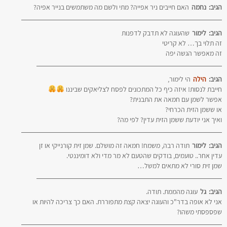
הגיב:
נחמה
האם חייבים ניר אפייה? מתי ולשם מה משתמשים בנייר אפיה?
הגיב:
לימור
שהעוגה לא תדבק לדפנות
זה תלוי בך… לא קריטי
זה מאפשר הגשה יפה
הגיב:
הילה
הי לימור,
חייבת לנסות! איזה כיף כל המתכונים לפסח לצליאקים שביננו
אפשר לשמן עם חמאה את התבנית?
או ששמן הזית הכרחי?
ואיך אני יודעת ששמן הזית עדין? לפי מה?
הגיב:
לימור
תודה רבה, משמח! חמאה זה מושלם. שמן זית קורנייקי או זן
עדין אחר.. טועמים, בודקים שהטעם לא מר מדי ולא דומיננטי.
שמן זית סורי לא מתאים למשל…
הגיב:
גל
עוגה מהממת. תודה.
אני לא אופה בדר"כ והעוגה יצאה קצת מתפוררת. האם כך צריכה להיות או
שפספסתי משהו?