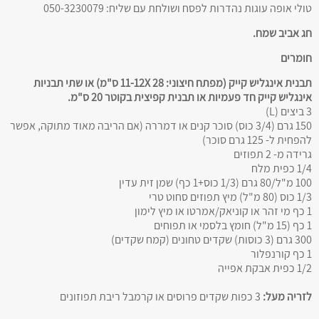
טולי אופה עוגות נהדרות לפסח ושולחת עם שליח: 050-3230079
חג אביב שמח.
חומרים
תבנית אינגליש קייק (מפתח חיצוני: 11-12X 28 ס"מ) או שתי תבניות
אינגליש קייק חד פעמיות או תבנית קפיצית בקוטר 20 ס"מ.
3 ביצים (L)
150 גרם (3/4 כוס) סוכר קנים או דמררה (אם הריבה מאוד מתוקה, אפשר
להפחית ל- 125 גרם סוכר)
גרידה מ- 2 תפוזים
1/4 כפית מלח
100 מ"ל/80 גרם (1/3 כוס+1 כף) שמן זית עדין
1/3 כוס (80 מ"ל) מיץ תפוזים סחוט טרי
1 כף מי זהר או קוניאק/אמרטו או מיץ לימון
1 כף (15 מ"ל) חומץ בלסמי או תפוחים
300 גרם (3 כוסות) שקדים טחונים (קמח שקדים)
1 כף קורנפלור
1/2 כפית אבקת אפייה
לזריה מעל:
3 כפות שקדים פרוסים או קרמבל ריבת תפוזונים