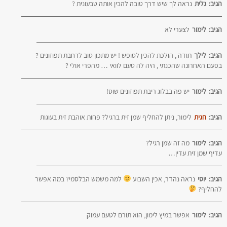
הגיב:
גלית
נראה לך שיש דרך טובה להכין אותה טבעונית ?
הגיב:
לימור
לצערי לא
הגיב:
לילך
תודה , הולכת להכין לסופש ! יש מתכון טוב לרחבת תפוזונים ?
בפעם האחרונה שהכנתי , היה לה טעם לוואי … מהפרי אולי ?
הגיב:
לימור
יש פה בבלוג ריבת תפוזונים שוס!
הגיב:
חגית
לימור, ניתן להחליף שמן זית ברגיל? פחות אוהבת זית בעוגות
הגיב:
לימור
מה זה שמן רגיל?
עדיף שמן זית עדין…
הגיב:
יוסי
נראה נהדר, אכין השבוע
למה משמש הבלסמי? במה אפשר
להחליף?
הגיב:
לימור
אפשר במיץ לימון, הוא תורם לטעם עמוק