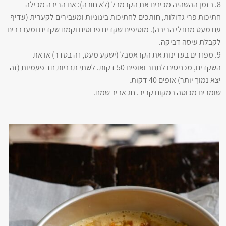
8. בזמן ההשהיה מכינים את הקרמבל (לא חובה): אם הריבה מכילה
חתיכות פרי גדולות, חותכים לחתיכות בינוניות ומעבירים לקערית (עדיף
עם מעט מנוזלי הריבה). מוסיפים שקדים פרוסים וקמח שקדים ומערבבים
לקבלת עיסה דביקה.
9. מפזרים בעדינות את הקראמבל (ישקע מעט, זה בסדר) או את
השקדים, מכניסים לתנור ואופים 50 דקות. לשתי תבניות חד פעמיות (זה
יצא נמוך יותר) אופים 40 דקות.
שומרים מכוסה במקום קריר. חג אביב שמח.