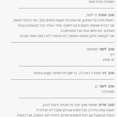
הסמיכה תהיה מוש!
הגיב:
עטרת
הי לימור,
ראשית תודה על המתכון, אני מתה על העוגות תפוזים שלך..ישר הלכתי לעשות.
שני דברים שעשיתי הפעם ורוצה לשתף: אחד: אפיתי הכל כמאפינס בגביעי
מאפינס. יצא פחות גבוה אבל ממש סבבה
שני: הקפאתי חלק! הוצאתי וטעמתי, לא התפורר ולא כלום! נשאר סבבה!
הגיב:
לימור
מושלם!!
כיף
חג שמח!
הגיב:
דני
מתגורר בארה"ב. כל שמן זית יתאים? Extra virgin?
הגיב:
לימור
כן
טעם עדין
הגיב:
איריס
שמעתי אותך אצל טל ואביעד ורצתי להכין..
העוגה יצאה נהדרת, אבל משהו עם הקראמבל לא הצליח לי.
הכנתי קראמבל עם ריבת תפוזונים סיניים, פיזרתי לפני האפיה, אבל באפיה