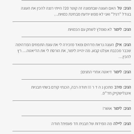
הגיב:
טל
האם העוגה שבתמונה זה קוטר 20? הייתי רוצה להכין את העוגה
בגודל "רגיל" ואני לא ממש יודעת מבחינת כמויות…
הגיב:
לימור
לא מומלץ לשחק עם הכמויות
הגיב:
אילן
העוגה נראת מדהים ומאד מזכירה לי את עוגת התפוזים המדהימה
שכבר מככבת אצלנו קבוע. מה יהייה לימור, את הורסת לי את הדיאטה… רץ
להכין…
הגיב:
לימור
דיאטה אחרי החגים(:
הגיב:
מירב
מתכון נ ה ד ר !!! תודה רבה, הכנתי קודם בשתי תבניות
אינגלישקייק חד"פ.
הגיב:
לימור
אושר!
הגיב:
ליילה
מה המידות של תבנית חד פעמית? תודה