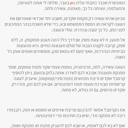
המוכשרת שכבר כתבתי עליה
בעבר, שלחה לי אותה לטעימה,
כאן
והתעלפתי, טעימה כל כך, מאוזנת, עשירה ולחה.
מכיוון שהיא עשויה רק מקמח שקדים, חשבנו יחד שכדאי שאפרסם את
העוגה לקראת חג הפסח הממשמש ובא, כדי שלא תשכח בנהר המתכונים
לפני החג. כל כך טובה ונהדרת. טולי והעוגה.
אל תטעו, זו לא עוגת פסח, שבדרך כלל הינה תענוג מפוקפק. זו, ללא
ספק, קרובה לקצהו הגבוה של סולם תענוגות החיים. היא מהעוגות
הביתיות הנהדרות, שאף פעם לא נמאס מהן, וממשיכים ואופים אותן כל
השנה.
העוגה עשירה, לחה, מרציפנית, נוטפת טעמי שקד ותפוז עמוקים, סופר
מפנקת ומענגת! אם בא לכם לשדרג אותה בלוק ובטעם, ניתן להוסיף
קרמבל שקדים וריבת תפוזונים (תפוז סיני/קומקווט), שיעניק לעוגה
קריספיות מבורכת וטעמי תפוז דומיננטיים. אם אין לכם זמן, פזרו רק
שקדים פרוסים, גם זה נפלא, לא פחות.
את הקרמבל אפשר להכין גם מריבת שזיפים או משמש או תות, רק בחרו
ריבה לא מתוקה מדי, שיש בה חתיכות פרי דומיננטיות.
ואם לא בא לכם לאפות, או שבא לכם להעניק מתנת חג מפנקת ושווה,