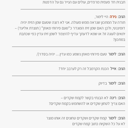
תבנית חד פעמית מרפדים, עולים עם הנייר גם על הדפנות
הגיב:
נירה
היי לימור,
תודה על המתכון שנראה ממש מעולה. אני לא רוצה שטעם שמן הזית יהיה
דומיננטי, ולכן: האם שמן זית המוגדר כ"טעם פירותי מאוזן" ( תוצרת אליעד) –
יתאים לעוגה זו? או שמא לדעתך עדיף להיצמד לשמן זית עדין כפי שכתבת
במתכון?
הגיב:
לימור
טעם פירותי מאוזן נשמע כמו עדין… יהיה בסדר(/
הגיב:
אייל
הכנת הקרמבל זה רק לערבב יחד?
הגיב:
לימור
בדיוק
הגיב:
רינה
לא הבנתי בקשר לקמח שקדים –
האם צריך לטחון שקדים או להשתמש בקמח שקדים?
הגיב:
לימור
קמח שקדים ושקדים טחונים זה אותו מוצר
לא על כל השקיות כתוב קמח שקדים