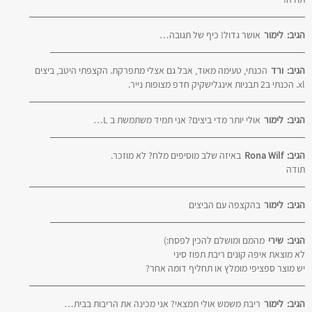
הגיב:
לימור
אושר גדול! כיף של תגובה…
הגיב:
ורד
הכנתי, טעימה מאוד, אבל גם אצלי מתפרקת. הקצפתי היטב, ביצים
xl. הכנתי ב2 תבניות אינגלישקיק חדפ מצופות נייר.
הגיב:
לימור
אולי יותר מדי ביצים? אני תמיד משתמשת ב L…
הגיב:
Rona Wilf
באיזה שלב מוסיפים מלח? לא מוזכר.
תודה
הגיב:
לימור
בהקצפה עם הביצים
הגיב:
שירי
מהמם ומושלם להכין לפסח:)
לא מוצאת איפה קונים ריבת תפוז סיני
יש מוצר ספציפי מומלץ או תחליף דומה אחר?
הגיב:
לימור
ריבת משמש אולי תמצאי? אני מכינה את הריבות בבית…