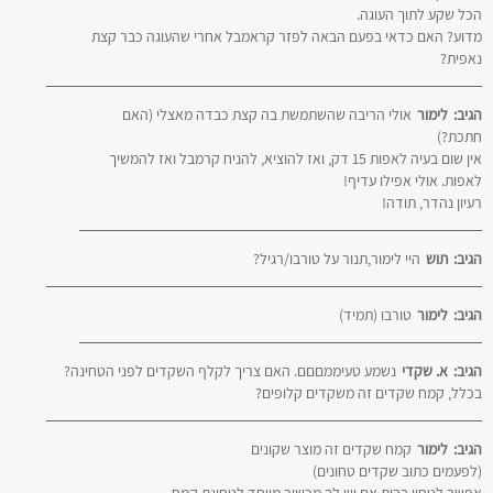
הכל שקע לתוך העוגה.
מדוע? האם כדאי בפעם הבאה לפזר קראמבל אחרי שהעוגה כבר קצת
נאפית?
הגיב:
לימור
אולי הריבה שהשתמשת בה קצת כבדה מאצלי (האם
חתכת?)
אין שום בעיה לאפות 15 דק, ואז להוציא, להניח קרמבל ואז להמשיך
לאפות. אולי אפילו עדיף!
רעיון נהדר, תודה!
הגיב:
תוש
היי לימור,תנור על טורבו/רגיל?
הגיב:
לימור
טורבו (תמיד)
הגיב:
א. שקדי
נשמע טעיממםםם. האם צריך לקלף השקדים לפני הטחינה?
בכלל, קמח שקדים זה משקדים קלופים?
הגיב:
לימור
קמח שקדים זה מוצר שקונים
(לפעמים כתוב שקדים טחונים)
אפשר לטחון בבית אם יש לך מכשיר מיוחד לטחינת קמח