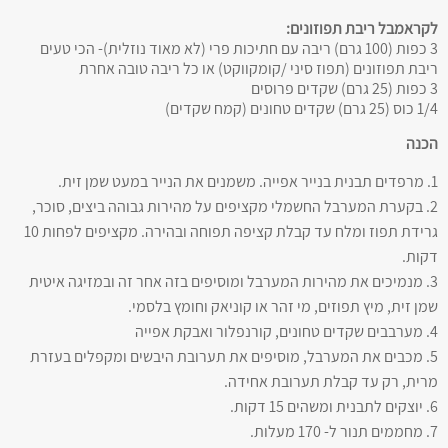
לקראמבל ריבת תפוזונים:
3 כפות (100 גרם) ריבה עם חתיכות פרי (לא מאוד נוזלית)- הכי טעים
ריבת תפוזונים (תפוז סיני /קומקווקט) או כל ריבה טובה אחרת
3 כפות (25 גרם) שקדים פרוסים
1/4 כוס (25 גרם) שקדים טחונים (קמח שקדים)
הכנה
1. מרפדים תבנית בנייר אפייה. משמנים את הנייר במעט שמן זית.
2. בקערת המערבל החשמלי מקציפים על מהירות גבוהה ביצים, סוכר,
גרידת תפוז ומלח עד קבלת קציפה תפוחה ובהירה. מקציפים לפחות 10
דקות.
3. מנמיכים את מהירות המערבל ומוסיפים בזה אחר זה ובמזיגה איטית
שמן זית, מיץ תפוזים, מי זהר או קוניאק וחומץ בלסמי.
4. מערבבים שקדים טחונים, קורנפלור ואבקת אפייה
5. מכבים את המערבל, מוסיפים את תערובת היבשים ומקפלים בעזרת
מרית, רק עד קבלת תערובת אחידה.
6. יוצקים לתבנית ומשהים 15 דקות.
7. מחממים תנור ל- 170 מעלות.