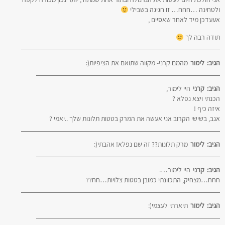
ולטחינה …חחח… זו חגיגה בשבילי
אעעדכן מיד לאחר שאסיים ,
תודה רבה לך
הגיב:
לימור
מהמם קרני- מקווה שתואם את הציפיות(:
הגיב:
קרני
היי לימור,
הכנתי ויצא נפלא ?
איזה כיף !
אגב, בשישי הקרוב אני אעשה את המרק בטטות תלונות שלך ..יאמי ?
הגיב:
לימור
מרק תלונות?? זה שם נפלא! אהבתי(:
הגיב:
קרני
היי לימור….
חחח…מצחיק, התכוונתי כמובן בטטות צלויות…חח??
הגיב:
לימור
תיארתי לעצמי(: