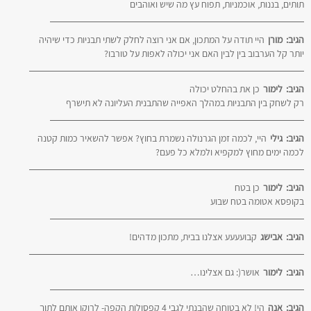
תותים, בננות, אוכמניות, תפוח עץ מה שיש ואוהבים
הגיב:
מורן
היי תודה על המתכון, אם אני רוצה לחלק לשתי תבניות כדי שיהיה
יותר קל הערבוב בין לבין האם אני יכולה לאפות על טורבו?
הגיב:
לימור
כן את בהחלט יכולה
רק לשחק בין התבניות במהלך האפייה שהתבנית העליונה לא תישרף
הגיב:
גילי
היי, לכמה זמן הגרנולה נשמרת בחוץ? אפשר להשאיר כמות קטנה
לכמה ימים מחוץ למקפיא ולמלא כל פעם?
הגיב:
לימור
כן בטח
בקופסא אטומה בטח שבוע
הגיב:
אבישג
קבועעעע אצלנו בבית, מתכון מדהים!
הגיב:
לימור
אושר(: גם אצלינו…
הגיב:
אנה
הי! לא בטוחה שהבנתי לגבי 4 קפסולות הקפה- לרוקן אותם לתוך