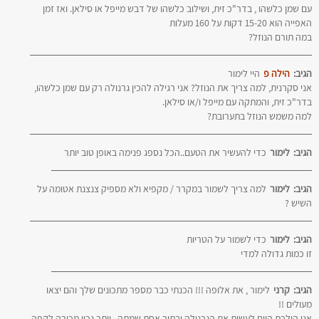
עם שמן כלשהו , בדר"כ זית, ושילוב כלשהו של דבש מייפל או סילאן. ואז זמן
האפייה הוא 15-20 דקות על 160 מעלות
במה תורם הנוזל?
הגיב:
הילה פ
היי לימור
אני סקרנית, למה צריך את הנוזל? אני רגילה להכין גרנולה רק עם שמן כלשהו,
בדר"כ זית, והמתקה עם מייפל ו/או סילאן.
למה משמש הנוזל בתערובת?
הגיב:
לימור
כדי להעשיר את הטעם..הכל נספג פנימה באופן טוב יותר
הגיב:
לימור
למה צריך לשמור במקרר / מקפיא ולא מספיק צנצנת אטומה על
השיש ?
הגיב:
לימור
כדי לשמור על הטריות
זו כמות גדולה למדי
הגיב:
קרני
לימור , את אלופה !!! הכנתי כבר מספר מתכונים שלך והם יצאו
מעולים !!
אני הולכת היום לעשות את הגרנולה ובתור אחת שמתה , יותר נכון מכורה לקפה