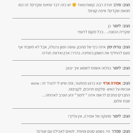
הגיב:
מירב
תודה רבה. קשוח מאוד
יש כזה דבר טחינת שקדים? זה כמו
חמאת שקדים? איפה קונים?
הגיב:
לימור
כן
שקדיה הכוונה… בכל מקום לדעתי
הגיב:
נורית ימין
איזה כיף של מתכון. עושה המון גרנולה, אבל לא חשבתי אף
פעם להחליף את השומן בטחינה. נהדר! אכין ואדווח. תודה!
הגיב:
לימור
נפלא! אשמח לשמוע איך יצא(:
הגיב:
אמירה ארזי
יצא כרגע מהתנור, ומה שיש לי להגיד זה : wow
ועכשיו על האש- סלקים חרוכים, לקציצות.
החברים מחכים לראות איזה " לימור" יגיע הערב לארוחה…
שבת שלום.
הגיב:
לימור
מתוקה של אמירה, אין עלייך!
הגיב:
סמדר
היי, נשמע טעים ומיוחד. יתאים לאכילה עם יוגורט?