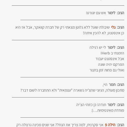
הגיב:
לימור
אש עם יוגורט!
הגיב:
גלי
שיבולת שועל ללא גלוטן מצאתי רק של חברת קוואקר, אבל אז היא
כן אינסטנט, לא להכין איתה?
הגיב:
לימור
לי יש רגילה
הזמנתי ב IHerb
אבל אינסטנט יעבוד
המרקם יהיה שונה
ואולי גם פחות זמן בתנור
הגיב:
תמר
היי,
מתכון מעולה, הגיוני שהצ'יה נשארה "עצמאית" ולא התחברה לשום דבר?
הגיב:
לימור
תודה! כן כזוהי הצ׳יה
פוחדת מאינטימיות…(:
הגיב:
הילה פ
אני סקרנית, למה צריך את הנוזל? אני שנים מכינה גרנולה רק