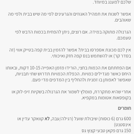
שלכם למענג במיוחד.
אפשר לשנות את תמהיל האגוזים והגרעינים לפי מה שיש בבית ולפי מה
שאוהבים.
הגרנולה מתוקה במידה. אם רוצים, ניתן להפחית בכמות הדבש לפי
טעמכם.
אין לכם מכונת אספרסו בבית? אפשר להזמין בבית קפה בטייק אווי (זה
בסדר קר) או להשתמש בנס קפה חזק ואיכותי.
אם הפחתתם את הכמות בחצי, הורידו מזמן האפייה 10-15 דקות, ובאותו
היחס כאשר מגדילים כמויות. הכפלת הכמויות תדרוש שתי תבניות,
שאפשר לאפותן בו זמנית ולהחליף בין המדפים מדי פעם.
אחרי שהיא מתקררת, מומלץ לשמור את הגרנולה בשקיות זיפ-לוק או
בקופסאות אטומות במקפיא.
חומרים
600 גרם (6 כוסות) שיבולת שועל (רגילה/עבה,
לא
קוואקר עדין או
אינסטנט)
150 גרם פקאן טבעי קצוץ גס