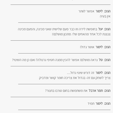
הגיב:
לימור
אפשר לוותר
אין בעיה
הגיב:
יעל
בחופשת לידה וזו כבר פעם שלישית שאני מכינה, והפעם מכינה
צנצנת לכל אחד מהאחים שלי. מתכון מושלם!!
הגיב:
לימור
אושר גדול!
הגיב:
טל
נראה מושלם! אפשר להכין ממנה חטיפי גרנולה? ואם כן מה השינוי?
הגיב:
לימור
זה דורש שינוי גדול…
צריך לשחק עם זה- בגדול את צריכה חומר קושר ומדביק
הגיב:
תמר ארבל
את משתמשת בחום טורבו בתנור?
הגיב:
לימור
תמיד