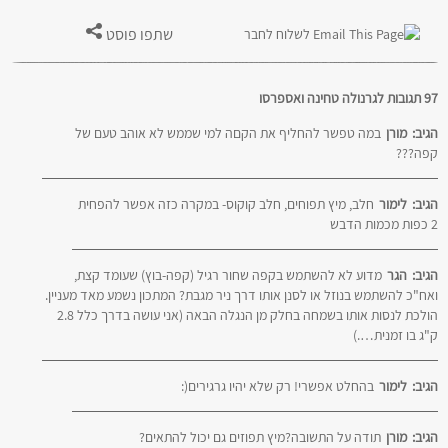
שתפו פוסט
לשלוח לחבר
97 תגובות לגרנולה טחינה ואספרסו
הגיב:
מורן
במה טפשר להחליף את הקםה למי שממש לא אוהב טעם של
קפה???
הגיב:
לימור
חלב, מיץ תפוחים, חלב קוקוס- במקרה כזה אפשר להפחית
2 כפות מכמות הדבש
הגיב:
הגר
מדוע לא להשתמש בקפה שחור רגיל (קפה-בוץ) שעומד קצת,
ואח"כ להשתמש בנוזל או לסנן אותו דרך ניר מגבת? המתכון נשמע מאד מעניין.
הולכת לנסות אותו בשמחה בחלק מן הנגלה הבאה (אני עושה בדרך כלל 2.8
ק"ג בו זמנית….)
הגיב:
לימור
בהחלט אפשרי! רק שלא יהיו גרגירים(:
הגיב:
מורן
תודה על התשובה?מיץ תפוזים גם יכול להתאים?