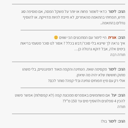
הגיב:
לימור
כדאי לשמור פחות או יותר על משקל המסה, אם מוסיפה סוג
חדש, תפחיתי בהתאמה מהאחרים, לא חייבת להיות מדוייקת. או להוסיף
נוזלים בהתאמה..
הגיב:
אורית
היי לימור עם המתכונים הכי שווים
איך נראה לך שייצא בלי סוכר/דבש בכלל ? אסור לנו סוכר מטעמי בריאות
בימים אלה, אבל דוקא גרנולה כן…
תודה רבה
הגיב:
לימור
מקסימה שאת. הטחינה והקפה מאוד דומיננטיים, בלי משהו
מתוק חוששת שלא יהיה מה שיאזן.
אולי רק עם מיץ תפוחים טחינה ובלי קפה? מותר לכם?
הגיב:
יעל
אם משתמשים באספרסו ממכונת קפה (לא קפסולות) אפשר פשוט
להכין 4 ספלונים ולהוסיף מים עד 150 מ"ל?
תודה
הגיב:
לימור
בול!