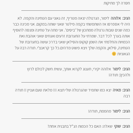
חסרה לך מתיקות
הגיב:
אלוהה
לימור, הגרנולה יצאה מטריף, זה גאוני עם הטחינה והקפה. לא
היה לי אספרסו אז השתמשתי בקפה פילטר שאני שותה במקום. אני מכינה כבר
כמה שנים טובות גרנולה ממתכון של 'ביסים '. אני מתה על טחינה ומנסה להוסיף
אותה בערך לכל דבר. שמרתי על התערובת זרעים ואגוזים שאני אוהבת ואת
הכמויות והחלפתי את השמן קוקוס והסילאן שאני בדרכ עושה בתערובת של
הטחינה, סילאן, והקפה שלך ויצא פשוט מדהים.כל כך קראנצ'י. תודה רבה על
הגאוניות
הגיב:
לימור
אלוהה יקירי, תענוג לקרוא אותך, עשית חשק לכולם לרוץ
ולהכין(: תודה!
הגיב:
מאיה
יצא כמו שתמיד שהגרנולה שלי תצא !!! מלאת טעם ועניין !! תודה
רבה
הגיב:
לימור
מהממת, תודה!
הגיב:
שוקי
שאלה: האם כל הכמות הנ"ל בתבנית אחת?