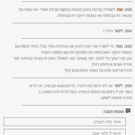
הגיב:
ענת
לשאלה קודמת בעינין קינואה במקום שבולת שועל- אני עושה עם
קינואה לא מבושלת ואו כוסמת ירוקה לא מבושלת.
הגיב:
לימור
נהדר!
הגיב:
נעמי
היי לימור:) אני רוצה להכין את הגרנולה שלך אבל רציתי לנסות עם
כוסמת ירוקה. האם ניסית את המתכון הזה עם כוסמת ירוקה?
וגם, מה דעתך על לשלב- חצי קוואקר חצי כוסמת? האם זה בעייתי מבחינת זמני
אפייה שונים או משהו כזה?
תודה מראש! מתה על האתר והמתכונים שלך
הגיב:
לימור
אני לא יודעת מה להגיד, הרעיון מוצא חן בעיני, זה דורש
ניסוי. אין לי ניסיון עם כוסמת באפייה. בטח לצ׳ט יהיה תשובה..(:
תודה! משמח לשמוע
הוספת תגובה