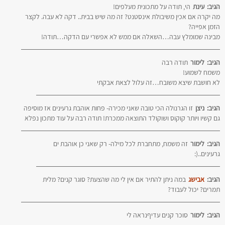
הגיב:
עינת
הי, תודה על מתכונית מעלפים!
מה יקרה אם אכין משיבולת אינסטנט? זה מה שיש בבית.. דקה לא עבה. לקצר
הזמן אפייה?
מבינה שמומלץ עבה…השאלה אם ממש לא אפשרי עם הדקה…תודה!
הגיב:
לימור
תודה רבה
משמח לשמוע!
לא חושבת שיצא משובח…זה עלול לצאת אבקתי
הגיב:
ניצן
זו הגרנולה הכי טובה שאני מכירה- פחות אוהבת גרעינים אז מוסיפה
גם קשיו ויותר קוקוס ושוקולד התוצאה ממכרת! תודה רבה על עוד מתכון נפלא
הגיב:
לימור
זה משמח, מתחברת לכל מילה- רק שאני כן אוהבת ים
גרעינים..(:
הגיב:
אבישג
במה ניתן להתיר אם אין לי מה שהצעת? סוגר קנים? מלית
תמרים? יכול לעבוד?
הגיב:
לימור
סוכר קנים עדיףנראה לי