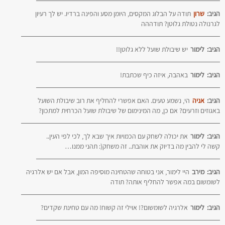
הגיב:
שרון
תודה על הבלוג המקסים, היומן מסע והפינה ברדיו. יש לך רעיון
לגרנולה נטולת גלוטן? תודההה
הגיב:
לימור
יש שיבולת שועל ללא גלוטן!!
הגיב:
לימור
באהבה, איזה כיף שכתבת!
הגיב:
אניה
הי, נשמע טעים. האם אפשרי להחליף את רוב שיבולת השועל
באגוזים וזרעים? אם כן, מה המינימום של שיבולת שועל הכרחית למתכון?
הגיב:
לימור
את יכולה לשחק עם הכמויות איך שבא לך, לכי לפי העין..
קשה לי להבין מה בדיוק את אוהבת.. זה משחק(: תהני ממנו…
הגיב:
מירב
היי לימור, אני בטוחה שהטחינה מוסיפה המון, אבל אם יש אלרגיה
לשומשום במה אפשר להחליף אותה? תודה
הגיב:
לימור
אלרגיה לשומשום?! אוילי זה קשוח! מה עם טחינת שקדים?