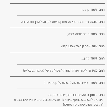
הגיב:
לימור
כן בטח
הגיב:
נחמה
כמו תמיד, יופי של מתכון. תענוג לקרוא ולהכין. תודה רבה
הגיב:
לימור
תודה נחמה יקרה(.
הגיב:
עינת
איזה קוקוס? טחון? קלוי?
הגיב:
לימור
טחון…
הגיב:
מעין
היי לימור, מה החלופות לשיבולת שועל לכאלה עם צלייק?
הגיב:
לימור
יש שיבולת שועל נטולת גלוטן, מכירה?
הגיב:
יהונתן
נראה מתכון נהדר, אנסה בהקדם.
האם ניתן להשתמש בנוסף באגוזי לוז טבעיים וכיוב'? האם ידרוש שינוי בכמות
ה'רטובים' אם מוסיפים עוד אגוזים?