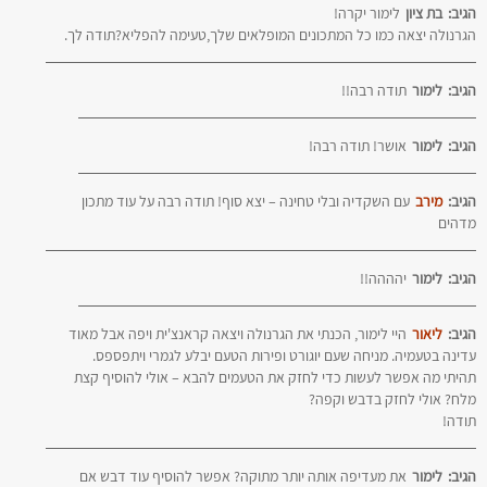
הגיב:
בת ציון
לימור יקרה!
הגרנולה יצאה כמו כל המתכונים המופלאים שלך,טעימה להפליא?תודה לך.
הגיב:
לימור
תודה רבה!!
הגיב:
לימור
אושר! תודה רבה!
הגיב:
מירב
עם השקדיה ובלי טחינה – יצא סוף! תודה רבה על עוד מתכון
מדהים
הגיב:
לימור
יהההה!!
הגיב:
ליאור
היי לימור, הכנתי את הגרנולה ויצאה קראנצ'ית ויפה אבל מאוד
עדינה בטעמיה. מניחה שעם יוגורט ופירות הטעם יבלע לגמרי ויתפספס.
תהיתי מה אפשר לעשות כדי לחזק את הטעמים להבא – אולי להוסיף קצת
מלח? אולי לחזק בדבש וקפה?
תודה!
הגיב:
לימור
את מעדיפה אותה יותר מתוקה? אפשר להוסיף עוד דבש אם