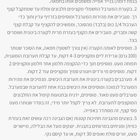
בנפח דומה) בנייר אפייה ומשמנים אותו בחמאה.
2. בקערת המערבל החשמלי מקציפים חלבונים ומלח עד שמתקבל קצף
רך. מגבירים את מהירות המערבל ומוסיפים בזרזיף עדין ותוך כדי
הערבול 1/4 כוס (בלבד) מהסוכר, וממשיכים להקציף עד קבלת קצף
קשה ומבריק. מעבירים את הקצף בעזרת מרית לקערה בינונית ושומרים
בצד.
3. מוסיפים לאותה הקערה (אין צורך לשטוף) חמאה, את הסוכר שנותר
(100 גרם) וגרידת ליים ומקציפים 4-3 דקות, עד קבלת תערובת הומוגנית,
תפוחה מעט. מוסיפים תוך כדי ההקצפה חלמון אחר חלמון ומקציפים 2
דקות. מוסיפים מי ורדים ויוגורט סמיך ומקציפים עוד 2 דקות.
4. מערבבים בקערה בינונית את תערובת היבשים. מנמיכים את מהירות
המערבל לנמוכה ומוסיפים את היבשים בבת אחת לתערובת שבמערבל.
מערבלים מעט מאוד. מוסיפים, ידנית ובתנועות קיפול את החלבונים
המוקצפים לתערובת. לא צריך לקפל יותר מידי, זה בסדר שנותרו מעט
פסי קצף, זה מסתדר באפייה.
5. בוצעים מהגבינה חתיכות קטנות (אם הגבינה רכה עושים זאת בעזרת
כפית) ומניחים במרווחים בתבנית. יוצקים מעל את הבלילה, מיישרים
מעט, זורים סולת ואופים 30 דקות, או עד קיסם נקי.