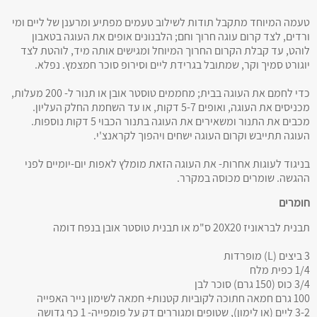
טעמה המיוחד מתקבל תודות לשילוב טעמים מפתיע ומרענן של ליים ומי
ורדים, לצד קרום עוגה חרוך וחם; הלבנונים אופים את העוגה בטאבון
לוהט, עד קבלת הקרום החרוך המיוחל ומגישים אותה מיד, לוהטת לצד
יוגורט סמיך וקר, שמתובל בגרידת ליים וסירופ סוכר חמצמץ. נפלא.
כדי לחמם את העוגה בבית; מחממים טוסטר אובן או תנור ל- 200 מעלות,
מכניסים את העוגה, ואופים 5-7 דקות, או עד השחמת החלק העליון.
מכבים את התנור ומשאירים את העוגה בתנור הכבוי 5 דקות נוספות.
העוגה תתייבש וקרום העוגה ישחים ויהפוך לקראנצ'י.
בניגוד לעוגות אחרות- את העוגה הזאת מומלץ לאפות יום-יומיים לפני
ההגשה. שומרים מכוסה במקרר.
חומרים
תבנית לבראוניז 20X20 ס"מ או תבנית טוסטר אובן בנפח דומה
3 ביצים (L) מופרדות
1/4 כפית מלח
3/4 כוס (150 גרם) סוכר לבן
100 גרם חמאה חתוכה לקוביות קטנות+ חמאה לשימון נייר האפייה
3-2 ליים (או לימון), שטופים ומגוררים דק על פומפייה- 1 כף גדושה