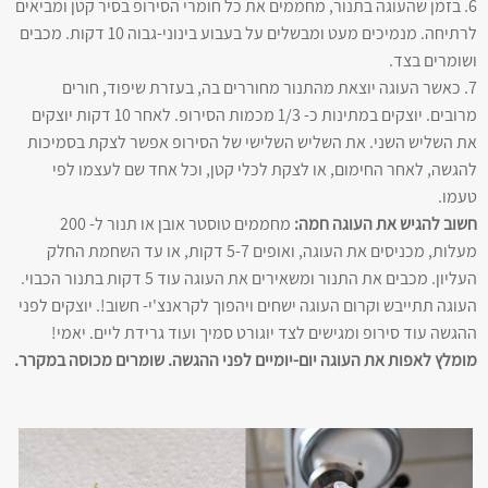
6. בזמן שהעוגה בתנור, מחממים את כל חומרי הסירופ בסיר קטן ומביאים
לרתיחה. מנמיכים מעט ומבשלים על בעבוע בינוני-גבוה 10 דקות. מכבים
ושומרים בצד.
7. כאשר העוגה יוצאת מהתנור מחוררים בה, בעזרת שיפוד, חורים
מרובים. יוצקים במתינות כ- 1/3 מכמות הסירופ. לאחר 10 דקות יוצקים
את השליש השני. את השליש השלישי של הסירופ אפשר לצקת בסמיכות
להגשה, לאחר החימום, או לצקת לכלי קטן, וכל אחד שם לעצמו לפי
טעמו.
חשוב להגיש את העוגה חמה:
מחממים טוסטר אובן או תנור ל- 200
מעלות, מכניסים את העוגה, ואופים 5-7 דקות, או עד השחמת החלק
העליון. מכבים את התנור ומשאירים את העוגה עוד 5 דקות בתנור הכבוי.
העוגה תתייבש וקרום העוגה ישחים ויהפוך לקראנצ'י- חשוב!. יוצקים לפני
ההגשה עוד סירופ ומגישים לצד יוגורט סמיך ועוד גרידת ליים. יאמי!
מומלץ לאפות את העוגה יום-יומיים לפני ההגשה. שומרים מכוסה במקרר.