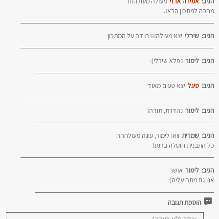
הגיב:
אמירה ארזי
מעולה מעולה!!!
מחכה למתכון הבא!.
הגיב:
שירלי
יצא מעולה!!! תודה על המתכון
הגיב:
לימור
נפלא שירלי(:
הגיב:
סיגל
יצא טעים מאוד
הגיב:
לימור
נהדרת, תודה!
הגיב:
שמרית
וואו לימור, עוגה מעולההה
כל התבנית חוסלה ברגע!
הגיב:
לימור
אושר
אני גם מתה עליה(:
הוספת תגובה