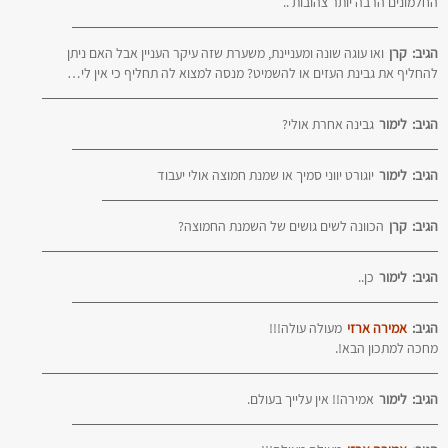
החלמונים הרבה יותר צהובות ..
הגיב:
קרן
ואו עוגה שונה ומעניינת, משערת שזה עיקר העניין אבל האם ניתן
להחליף את גבינת העזים או להשמיט? מנסה למצוא לה תחליף כי אין לי…
הגיב:
לימור
גבינה אחרת אולי?
הגיב:
לימור
יוגורט יווני סמיך או שמנת חמוצה אולי יעבוד
הגיב:
קרן
הכוונה לשים גושים של השמנת החמוצה?
הגיב:
לימור
כן..
הגיב:
אמירה ארזי
מעולה עולה!!!
מחכה למתכון הבא!.
הגיב:
לימור
אמירה!! אין עלייך בעולם.