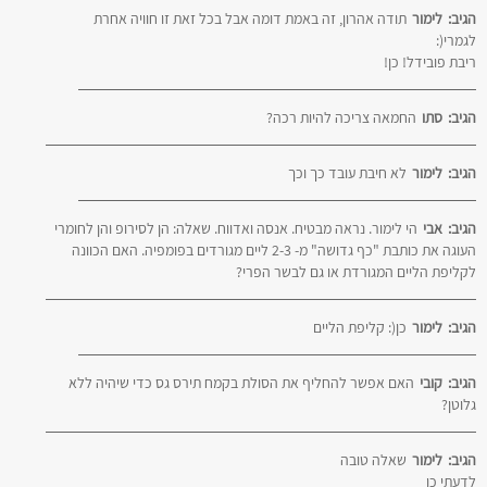
הגיב:
לימור
תודה אהרון, זה באמת דומה אבל בכל זאת זו חוויה אחרת
לגמרי(:
ריבת פובידל! כן!
הגיב:
סתו
החמאה צריכה להיות רכה?
הגיב:
לימור
לא חיבת עובד כך וכך
הגיב:
אבי
הי לימור. נראה מבטיח. אנסה ואדווח. שאלה: הן לסירופ והן לחומרי
העוגה את כותבת "כף גדושה" מ- 2-3 ליים מגורדים בפומפיה. האם הכוונה
לקליפת הליים המגורדת או גם לבשר הפרי?
הגיב:
לימור
כן(: קליפת הליים
הגיב:
קובי
האם אפשר להחליף את הסולת בקמח תירס גס כדי שיהיה ללא
גלוטן?
הגיב:
לימור
שאלה טובה
לדעתי כן