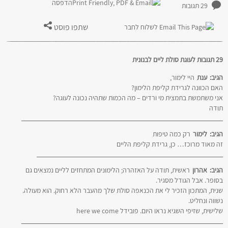
הדפסה
29 תגובות
שתפו פוסט
לשלוח לחבר
29 תגובות לעוגת סולת ליים לבנונית
הגיב:
ענת
היי לימור,
האם הכוונה לגרידת קליפת הלימון?
אני משתמשת בתמצית מי ורדים – מה הכמות שתהיה נכונה לעוגה?
תודה
הגיב:
לימור
רק כמה טיפות
זה מאוד מרוכז… כן, גרידת קליפת הליים
הגיב:
אהרון
ראשית, תודה על האזהרה; הלימונים המתחזים לליים נמצאים גם
בסופר. אבל הגודל מסגיר.
שנית, המתכון הזכיר לי את הכנאפה סולת שלך מהעבר הלא רחוק. הוא מעולה.
נשווה ונחליט.
שלישית, שזיפי השגיא נראו היום. פובידל here we come