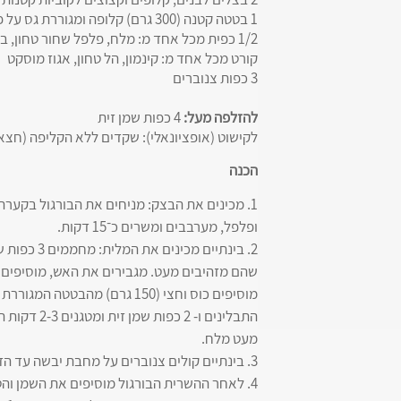
1 בטטה קטנה (300 גרם) קלופה ומגוררת גס על פומפייה או בדסקית הגרור של מעבד המזון
1/2 כפית מכל אחד מ: מלח, פלפל שחור טחון, בהרט או פלפל אנגלי טחון
קורט מכל אחד מ: קינמון, הל טחון, אגוז מוסקט
3 כפות צנוברים
להזלפה מעל:
4 כפות שמן זית
לקישוט (אופציונאלי): שקדים ללא הקליפה (חצאי
הכנה
1. מכינים את הבצק: מניחים את הבורגול בקערת 
ופלפל, מערבבים ומשרים כ־15 דקות.
2. בינתיים
שהם מזהיבים מעט. מגבירים את האש, מוסיפים 
התבלינים ו-
מעט מלח.
3. בינתיים קולים צנוברים על מחבת יבשה עד הזהבה יפה ומוסיפים אותם לתערובת הבשר.