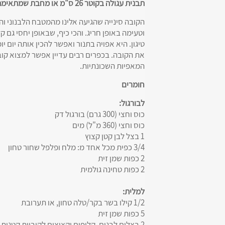
תבנית עגולה בקוטר 26 ס"מ או מחבת שמתאימה לתנור
הקובה סינייה שהגיעה אלינו מהמטבח הלבנוני והס
וטעימה באופן חריג. והכי כיף, שבאופן יחסי גם קל
טיגון. היא אפויה בתנור ואפשר להכין אותה יום 
את הקובה. בכפרים רבים עדיין אפשר למצוא קובה
המאפיות השכונתיות.
חומרים
לבורגול:
כוס וחצי (300 גרם) בורגול דק
כוס וחצי (360 מ"ל) מים
1 בצל לבן קטן קצוץ
3/4 כפית מכל אחד מ: מלח ופלפל שחור טחון
2 כפות שמן זית
2 כפות טחינה גולמית
למלית:
1/2 קילו בשר בקר/טלה טחון, או תערובת
5 כפות שמן זית
2 בצלים לבנים, קלופים וקצוצים לקוביות קטנות