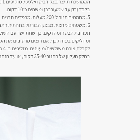
בלבד (רק עד שמעורבב) ומשהים כ־10 דקות.
5. מחממים תנור ל־200 מעלות. מרפדים תבנית בנייר אפייה ומשמנים אותו בנדיבות בשמן זית.
תערובת הבשר ומהדקים, כך שתתיישר עם השוליי
ומחליקים בעזרת כף. אם רוצים מרטיבים את הסכ
לקב
בחלק העליון של התנור 35-40 דקות, או עד הזהבה יפה. טעים להגיש עם טחינה.