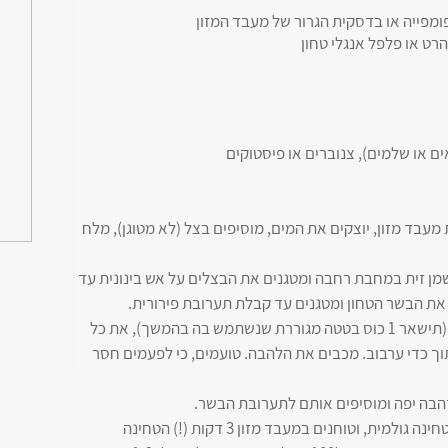
ם או שלמים), צנוברים או פיסטוקים
מעבד מזון, יוצקים את המים, מוסיפים בצל (לא מטוגן), מלח
 מכינים את המלית: מחממים 3 כפות שמן זית במחבת רחבה ומטגנים את הבצלים על אש בינונית עד
את הבשר הטחון ומטגנים עד קבלת תערובת פירורית.
מוסיפים כוס וחצי (150 גרם) מהבטטה המגוררת (תישאר 1 כוס בטטה מגוררת שנשתמש בה בהמשך), את כל
 2 כפות שמן זית ומטגנים 2-3 דקות תוך כדי ערבוב. מכבים את הלהבה. טועמים, כי לפעמים חסר
4. לאחר ההשרית הבורגול מוסיפים את השמן והטחינה גולמית, וטוחנים במעבד מזון 3 דקות (!) הטחינה