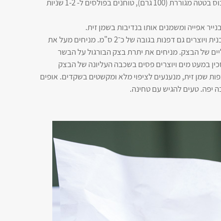
הממושכת תייצר בצק דביק ואלסטי. מוסיפים 1 כוס בטטה מגוררת (100 גרם), טוחנים בפולסים ל- 1-2 שניות
6. משטחים מחצית מבצק הבורגול בתחתית התבנית ויוצרים גם דפנות בגובה של כ־2 ס"מ. מניחים מעל את
ם של הבצק. מניחים את יתרת בצק הבורגול על הבשר
ין במעט מים ויוצרים פסים בשכבה העליונה של הבצק
לת צורת משולשים/מעוינים. מזליפים ב- 4 כפות שמן זית, מנענעים לציפוי מלא ומקשטים בשקדים. אופים