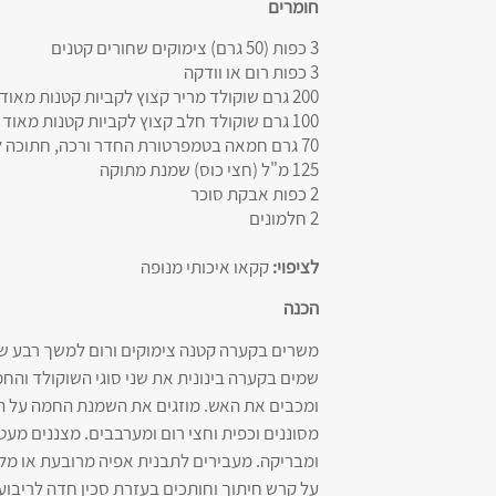
חומרים
3 כפות (50 גרם) צימוקים שחורים קטנים
3 כפות רום או וודקה
200 גרם שוקולד מריר קצוץ לקביות קטנות מאוד
100 גרם שוקולד חלב קצוץ לקביות קטנות מאוד
70 גרם חמאה בטמפרטורת החדר ורכה, חתוכה לקביות קטנות מאוד
125 מ"ל (חצי כוס) שמנת מתוקה
2 כפות אבקת סוכר
2 חלמונים
לציפוי:
קקאו איכותי מנופה
הכנה
משרים בקערה קטנה צימוקים ורום למשך רבע שע
שמים בקערה בינונית את שני סוגי השוקולד וה
ומכבים את האש. מוזגים את השמנת החמה על ה
מסוננים וכפית וחצי רום ומערבבים. מצננים מע
ומבריקה. מעבירים לתבנית אפיה מרובעת או מלב
על קרש חיתוך וחותכים בעזרת סכין חדה לריבו