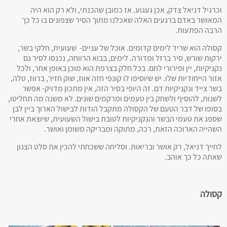
וכרגיל דניאל צדק, אכן געגוע. אז כמובן שהכנתי, ולא רק הוא היה
המאושר באדם ברגעים האלה שאכלנו מתוך הסיר שצפונים בו כל כך
הרבה הפתעות.
קסולה הוא שריד לימים קדומים. אוכל של עניים- שעועית, חלקי בשר,
ירקות שורש, סיר ברזל ומדורה. לימים, בבוא הרווחה, נכנסו לסיר גם
נקניקיות, יין ופירורי לחם. בכל חלק בצרפת הוא מוכן באופן אחר, ולכל
אזור הייחודיות שלו. יש שיוסיפו לו קונפי חזה אווז, שוק חזיר, ברווז, טלה,
בשר צייד ונקניקיות דם. זה היופי בסיר הזה, אין מתכון מדויק- אפשר
לשנות, להוסיף ולשחק בין טעמים ומרקמים שונים. לא משנה מה תחליטו,
בסופו של דבר הטעם של הקסולה מתקבל הודות לבישול הארוך ביין לבן
שספג את טעמי הבשר והנקניקיות לטובת בישול השעועית, שיוצאת אחרי
השהייה הארוכה הזאת, רכה, מתוקה ומבריקה משומן ואושר.
לחייך דניאל, רק אושר ובריאות. וסליחה ששכחתי להכין את סלט הצנון
שאתה כל כך אוהב.
קסולה