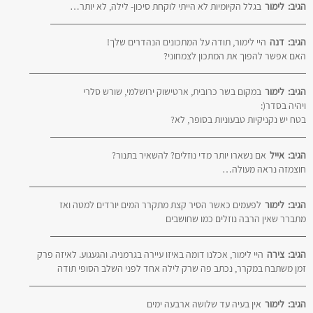
הגיב:
לימור
בגלל הקיומיות לא הייתי לוקחת סיכון- לילה, לא יותר…
הגיב:
דנה
היי לימור, תודה על המתכונים הנהדרים שלך!
האם אפשר להפוך את המתכון לצמחוני?
הגיב:
לימור
במקום בשר כרובית, ארטישוק ירושלמי, שורש סלרי
ויהיה בסדר(:
בטח יש נקניקיות טבעוניות בסופר, לא?
הגיב:
אייל
אם נשארו יותר מדי נוזלים? להשאיר בתנור?
חוצמזה נראה מעולה…
הגיב:
לימור
לפעמים כאשר הסיר קצת מתקרר המים יורדים למטה ואז
מתברר שאין הרבה נוזלים כמו שחושבים
הגיב:
צירה
היי לימור, אכלנו דומה באיזו עיירה בגרמניה. והגעגוע. לאיזה פרק
זמן משתבח במקרר, נכתב פה שרק לילה אחד לפני השלב הסופי תודה
הגיב:
לימור
אין בעיה עד שלושה ארבעה ימים