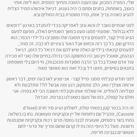
שלי, המורה המכוון, עם העצה הטובה והחיוך הממיס. הוא ליווה אותי
בעצב, בשמחות, בחגים וסתם כי היה געגוע. דניאל איכשהו תמיד הצליח
להגיע כשהיה צריך אותו, מזיז משמרת בבית החולים ובא.
לפני שנתיים נשבר לו והוא עזב לאפריקה בכדי להתנדב בארגון "רופאים
ללא גבולות". שמעתי ממנו מעט במשך השנתיים האלה, מפעם לפעם
הגיע מייל קצר, לפעמים צירף תמונה שלו ומסביבו כל ילדי הכפר; הוא
הזדקן שם, כל כך רזה וכחוש אבל האור בעיניים לא כבה. זה מוזר,
לפעמים קינאתי בילדים האלה שיש להם את דניאל כל הזמן. דניאל
הנהנתן, שאוכל ויין טוב היו התשוקה הכי גדולה בחיים שלו (אני לא מכירה
עוד אדם שאכל בכל כך הרבה מסעדות מכוכבות), חי היום בלי משפחתו
בתנאים בסיסיים, מזונו דל ובכל זאת הוא מאושר מאוד.
לפני חודש קיבלתי ממנו מייל קצר- אני מגיע לארבעה ימים, דבר ראשון
ארוחה אצלך! וואו, הלב מתפקע; רגע ומה אבשל לו?? מתלבטת ולא
מצליחה להחליט. אז שאלתי אותו וקיבלתי תשובה הכי לא צפויה- אני
חולם על קסולה, כמו של פעם כשאכלנו בצרפת. זוכרת?
זה היה בכפר קטן בפאתי טולוז, לשולחן הגיע סיר חרס (d'Issel
Cassole), מהביל עם ניחוחות של יין ונקניקיות מעושנות. נחו בו בשלווה
נתחי בשר נימוחים, שעועית לבנה נמסה מרוב רכות ונקניקיות שמנמנות
ודשנות. מעל כל היופי הזה נח לו קרום שחום ופריך של פרורי לחם
מעושרים בגבינה חריפה.