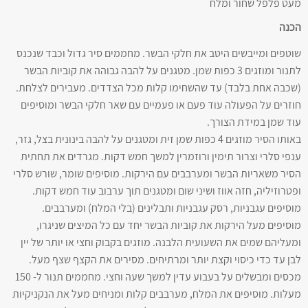
מעט פלפל שחור ומלח
הכנה
שוטפים ומייבשים היטב את חלקי הבשר. מחממים סיר גדול וכבד שנכנס
לתנור ומוזגים 3 כפות שמן. מטגנים על להבה גבוהה את קוביות הבשר
(שכבה אחת בלבד) עד שהשחימו קלות מכל הצדדים. מעבירים לצלחת.
חוזרים על הפעולה עוד פעם או פעמיים עם שאר חלקי הבשר ומוסיפים
עוד שמן במידת הצורך.
באותו הסיר מוזגים 4 כפות שמן זית ומטגנים על להבה בינונית בצל, גזר,
ענפי סלרי וצרור תימין ורוזמרין למשך חמש דקות. מגרדים את תחתית
הסיר משאריות הבשר ומערבבים עם הירקות. מוסיפים שומר, שורש סלרי
ופטרוזיליה, חזה אווז ושיני שום ומטגנים תוך ערבוב עוד חמש דקות.
מוסיפים עגבניות, רסק עגבניות ותבלינים (בלי המלח) ומערבבים.
מוסיפים מעל הירקות את קוביות הבשר יחד עם כל המיצים שניגרו,
ומעליהם שמים את השעועית הלבנה. מוזגים בקבוק וחצי או יותר של יין
לבן עד כדי כיסוי וקצת יותר ומרתיחים. מסירים את הקצף שצף מעל.
מכסים ומבשלים על בעבוע עדין למשך שעה וחצי. מחממים תנור ל- 150
מעלות. מוסיפים את המלח, מערבבים קלות ומניחים מעל את הנקניקיות