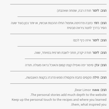
הגיב:
לימור
תודה רבה, שמחה שאהבת(:
הגיב:
רותי
כתבה מדהימה.אתמול החלו ההכנות ועכשיו, או יותר נכון בעוד שעה
הסיר בדרך לתנור.ניראה מבטיח
הגיב:
לימור
איזה כיף לכם!
הגיב:
לימור
תודה יקרה, תחכי לשבת חורפית במיוחד, שווה.
הגיב:
עדן
סיפור יפה ואפילו קצת קסום והאוכל נראה מעולה. תודה
הגיב:
הילה
מקסים כתבת והקסולה ממש מדגדג בקצות האצבעות..
הגיב:
nava
Dear Limor,
The personal stories add much depth to the website.
Keep up the personal touch to the recipes and where you learned
them, what inspired you.