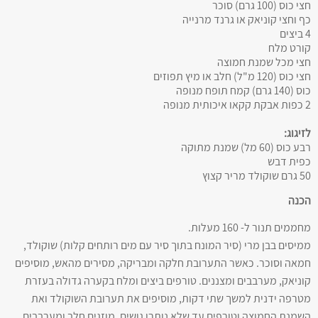
חצי כוס (100 גרם) סוכר
כף וחצי קוניאק או גרנד מרנייה
4 ביצים
קורט מלח
חצי מכל שמנת חמוצה
חצי כוס (120 מ"ל) חלב או מיץ תפוזים
כוס (140 גרם) קמח תופח מנופה
2 כפות אבקת קקאו איכותית מנופה
לזיגוג:
רבע כוס (60 מל) שמנת מתוקה
כפית דבש
50 גרם שוקולד מריר קצוץ
הכנה
מחממים תנור ל- 160 מעלות.
ממיסים בבן מרי (סיר המונח בתוך סיר עם מים רותחים קלות) שוקולד,
חמאה וסוכר. כאשר התערובת חלקה ומבריקה, מסירים מהאש, מוסיפים
קוניאק, מערבבים ומצננים. טורפים ביצים ומלח בקערה גדולה בעזרת
מטרפה ידנית למשך שתי דקות, מוסיפים את תערובת השוקולד ואת
השמנת החמוצה וטורפים עד שלא נותרו גושים. מוזגים חלב ומערבבים.