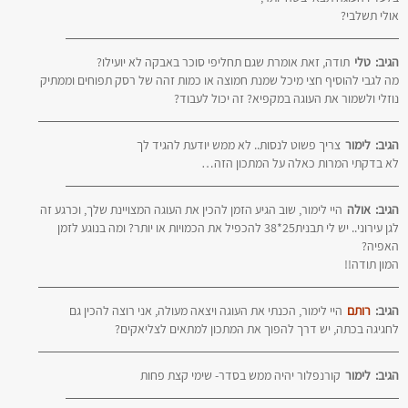
אולי תשלבי?
הגיב:
טלי
תודה, זאת אומרת שגם תחליפי סוכר באבקה לא יועילו?
מה לגבי להוסיף חצי מיכל שמנת חמוצה או כמות זהה של רסק תפוחים וממתיק
נוזלי ולשמור את העוגה במקפיא? זה יכול לעבוד?
הגיב:
לימור
צריך פשוט לנסות.. לא ממש יודעת להגיד לך
לא בדקתי המרות כאלה על המתכון הזה…
הגיב:
אולה
היי לימור, שוב הגיע הזמן להכין את העוגה המצויינת שלך, וכרגע זה
לגן עירוני.. יש לי תבנית25*38 להכפיל את הכמויות או יותר? ומה בנוגע לזמן
האפיה?
המון תודה!!
הגיב:
רותם
היי לימור, הכנתי את העוגה ויצאה מעולה, אני רוצה להכין גם
לחגיגה בכתה, יש דרך להפוך את המתכון למתאים לצליאקים?
הגיב:
לימור
קורנפלור יהיה ממש בסדר- שימי קצת פחות