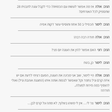
הגיב:
אולה
אז מה אפשר לעשות עם הכמויות? כדי לקבל עוגה לתבנית 28
שתספיק לכל האורחים?
הגיב:
לימור
תכפילי ב 50 אחוז ותוסיפי עשר דקות אפיה
הגיב:
אולה
תודה רבה רבה!
הגיב:
רוני
האם אפשר להין את העוגה יום פני?
הגיב:
לימור
כן, בטח
הגיב:
אולה
היי לימור, שוב אני מכינה את העוגה, הפעם רציתי לדעת אם יש
איזה קרם וניל נחמד וקל שאפשר לצפות אותה איתו (החוגגת אוהבת וניל) ואולי
להוסיף כמה פירות למעלה..
תודה!!
הגיב:
לימור
צר לי… אין לי משהו בשלוף, לא מתה על קרם לבן…