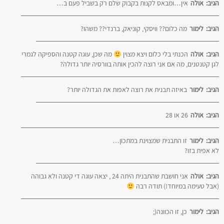
הגיב:
אולה
אין…ומבאס לקנות בקבוק שלם רק בשביל פעם ב…
הגיב:
לימור
מה כלום?? וויסקי, קוניאק, ברנדי?? משהו?
הגיב:
אולה
הכנתי בלי כלום ויצא מצוין
מה שכן, עוגה קטנה והספיקה לגמרי
לגן קטנטנים, מה אם אני רוצה להכין אותה בוורסיה יותר גדולה?
הגיב:
לימור
באיזה תבנית את רוצה לאפות את הגדולה יותר?
הגיב:
אולה
26 או 28
הגיב:
לימור
זו התבנית שמצוינת במתכון…
לא אפית בזו?
הגיב:
אולה
אני חושבת שהתבנית היתה 24 , יצאה עוגה די קטנה ולא גבוהה
(אבל טעימה במיוחד!) תודה רבה
הגיב:
לימור
כן, זו הכוונה(;