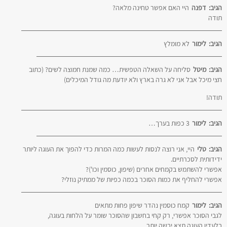
הגיב:
דפנה
היי האם אפשר טחינה מלאה?
תודה
הגיב:
לימור
לא מומלץ
הגיב:
מיטל
סליחה על השאלה הטפשית… כמה שמנת חמוצה לשים? (כתוב
חצי מיכל אבל אני לא גרה בארץ ולא יודעת מה גודל המיכלים)
תודה!
הגיב:
לימור
3 כפות בערך…
הגיב:
טלי
היי, אני רוצה לנסות לעשות כמה המרות כדי להפוך את העוגה ליותר
ידידותית לסכרתיים.
אפשרי להשתמש בקמחים אחרים (שיפון, כוסמין וכו')?
אפשרי להחליף את כמות הסוכר בכמה כפיות של ממתיק נוזלי?
הגיב:
לימור
קמח כוסמין נהדר שיפון פחות מתאים
לגבי הסוכר אפשרי, רק קחי בחשבון שהסוכר שומר על הלחות בעוגה,
בלעדיו העוגה תצא יבשה יותר,