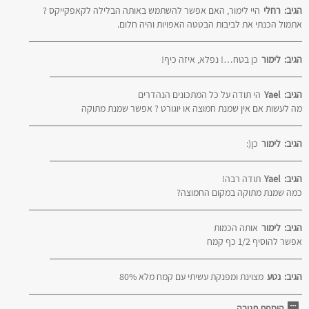
הגיב:
רחלי
היי לימור, האם אפשר להשתמש באותה הבלילה לקאפקייקס ?
אתמול הכנתי את לביבות הבטטה האפויות והיה חלום.
הגיב:
לימור
כן בטח…! נפלא, איזה כיף!
הגיב:
Yael
הי תודה על כל המתכונים הנהדרים
מה לעשות אם אין שמנת חמוצה או יוגורט ? אפשר שמנת מתוקה
הגיב:
לימור
כן(:
הגיב:
Yael
תודה רבה!
כמה שמנת מתוקה במקום החמוצה?
הגיב:
לימור
אותה הכמות
אפשר להוסיף 1/2 כף קמח
הגיב:
נטע
מצוינת ומפנקת עשיתי עם קמח מלא 80%
הוספת תגובה