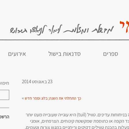
ספרים
סדנאות בישול
אירועים
23 באוגוסט 2014
חיפוש
»
כך התחלתי את השנה; בלוג וספר חדש
יש קסם מיוחד לעוגייה הזו, דקיקה, פריכה ומלאה בניחוחות עדינים. טוויל (tuil) היא עוגייה שעובייה מעט יותר
הרשמו
לצד הקפה או כתוספת שמקשטת קינוחים. הצרפתים, אומני
לות בהכנת טווילים דקיקים וריחניים במגוון צורות וטעמים.