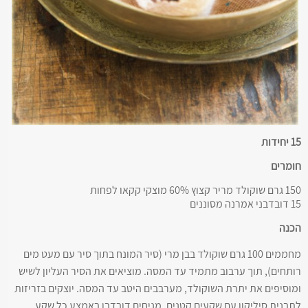
15 יחידות
חומרים
150 גרם שוקולד מריר קצוץ 60% מוצקי קקאו לפחות
15 דובדבני אמרנה מסוננים
הכנה
מחממים 100 גרם שוקולד בבן מרי (סיר המונח בתוך סיר עם מעט מים
רותחים), תוך ערבוב מתמיד עד המסה. מוציאים את הסיר העליון לשיש
ומוסיפים את יתרת השוקולד, מערבבים היטב עד המסה. יוצקים בזריזות
לתבנית סיליקון עם שקעים קטנים. מניחים דובדבן באמצע כל שקע.