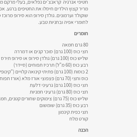
שוקולד וערמונים. גולדן סירופ הוא סירופ מרוכז 
לחומרי אפיה ובחניות טבע.
חומרים
80 גרם חמאה
חצי כוס (100 גרם) סוכר קנים או דמררה
שליש כוס (100 גרם) גולדן סירופ או סירופ תירס בהיר
רבע כוס (60 מ"ל) תרכיז תפוחים (סיידר)
2 כוסות (100 גרם) פתיתי קינואה קלויים ("קינופלקס" להשיג בחנויות טבע)
כוס וחצי (70 גרם) פצפוצי אורז מלא (אורז תפוח, לא ממותק, להשיג בחנויות טבע)
חצי כוס (100 גרם) גרעיני דלעת
חצי כוס (80 גרם) גרעיני חמניות
שליש כוס (75 גרם) צימוקים שחורים קטנים, חמוציות או אוכמניות מיובשות
רבע כוס (35 גרם) שומשום
חצי כפית קינמון
קורט מלח
הכנה