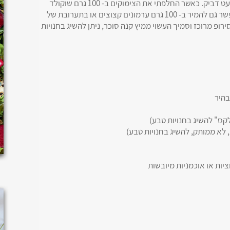
חטיפי אנרגיה קראנצ'ים נפלאים, בעלי מרקם מעט דביק. כאשר החלפתי את הצימוקים ב- 100 גרם שוקולד
מריר קצוץ הילדים חיסלו את החטיפים ברגע. אפשר גם להמיר ב- 100 גרם ערמונים קצוצים או בתערובת של
סירופ מרוכז וסמיך העשוי ממיץ קנה סוכר, ניתן להשיג בחנויות