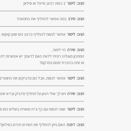
הגיב:
לימור
2 כפות דבש, מייפל או סילאן
הגיב:
מירב
במה אפשר להחליף את החמאה?
הגיב:
לימור
אפשר לנסות להחליף ברבע כוס שמן קוקוס-
הגיב:
שירה
היי לימור,
המתכון מעולה! רציתי לדעת האם לדעתך יש אפשרות להפח
או שזה בהכרח יפגום במרקם?
הגיב:
לימור
אפשר לנסות, אבל הם מדביקים את החומרים 
הגיב:
שירה
ויש לך אולי רעיון על תחליף מדביק ובריא יותר
הגיב:
לימור
שווה לנסות עם כף צ׳יה מושרת בשליש כוס מ
הגיב:
דפנה
האם ניתן להחליף את הסירופ תירס בסילאן?