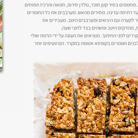
 על 35 ס"מ בנייר אפיה. מחממים בסיר קטן סוכר, גולדן סירופ, חמאה ותרכיז תפוחים
ד רתיחה עדינה. מסירים מהאש. מערבבים את כל החומרים
יר לקערה עם היבשים ומערבבים היטב. מעבירים את
, מהדקים היטב ומשהים בצד לחצי שעה.
- 180 מעלות. אופים 25 דקות. מקררים לפני החיתוך. מוציאים את העוגה על ידי הרמת שולי
לבנים ושומרים בקופסא אטומה במקרר. הם טעימים יותר