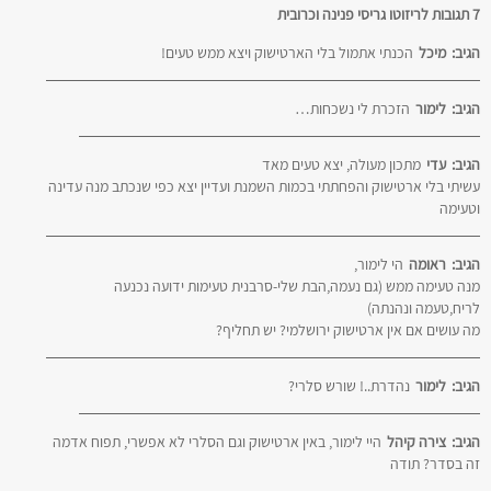
7 תגובות לריזוטו גריסי פנינה וכרובית
הגיב:
מיכל
הכנתי אתמול בלי הארטישוק ויצא ממש טעים!
הגיב:
לימור
הזכרת לי נשכחות…
הגיב:
עדי
מתכון מעולה, יצא טעים מאד
עשיתי בלי ארטישוק והפחתתי בכמות השמנת ועדיין יצא כפי שנכתב מנה עדינה
וטעימה
הגיב:
ראומה
הי לימור,
מנה טעימה ממש (גם נעמה,הבת שלי-סרבנית טעימות ידועה נכנעה
לריח,טעמה ונהנתה)
מה עושים אם אין ארטישוק ירושלמי? יש תחליף?
הגיב:
לימור
נהדרת..! שורש סלרי?
הגיב:
צירה קיהל
היי לימור, באין ארטישוק וגם הסלרי לא אפשרי, תפוח אדמה
זה בסדר? תודה