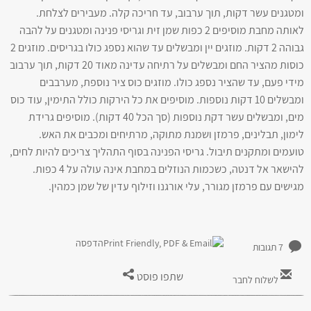
ומטגנים עשר דקות, תוך ערבוב, עד חריכה קלה. מעבירים לצלחת.
לאותה מחבת מוסיפים 2 כפות שמן זית וגריסי פנינה ומטגנים על להבה
גבוהה 2 דקות. מוזגים יין ומבשלים עד שהוא נספג כולו בגריסים. מוזגים 2
כוסות מהציר החם ומבשלים על רתיחה עדינה מאוד 20 דקות, תוך ערבוב
מידי פעם, עד שהציר נספג כולו. מוזגים כוס ציר נוספת, מערבבים
ומבשלים 10 דקות נוספות. מוסיפים את כל הירקות כולל התימין, עוד כוס
מים, ומבשלים עשר דקת נוספות (סך הכל 40 דקות). מוסיפים גרידת
לימון, תבלינים, פרמזן ושמנת מתוקה, מרתיחים ומכבים את האש.
טועמים ומתקנים תיבול. גריסי הפנינה בסוף התהליך צריכים להיות לחים,
להישאר אל דנטה, כשכמות הנוזלים במחבת אינה עולה על 4 כפות.
מגישים עם פרמזן מגורר, עלי אורגנו וזילוף עדין של שמן כמהין.
הדפסה
7 תגובות
שתפו פוסט
לשלוח לחבר