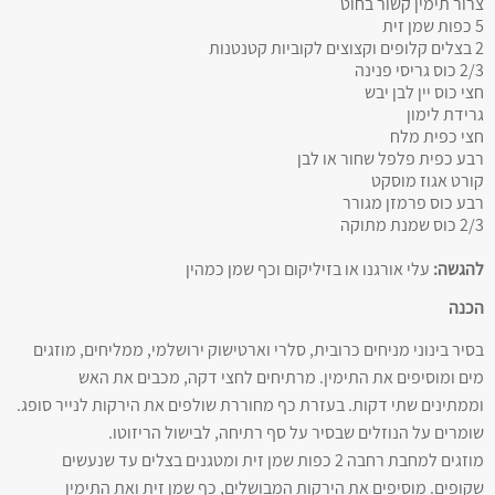
צרור תימין קשור בחוט
5 כפות שמן זית
2 בצלים קלופים וקצוצים לקוביות קטנטנות
2/3 כוס גריסי פנינה
חצי כוס יין לבן יבש
גרידת לימון
חצי כפית מלח
רבע כפית פלפל שחור או לבן
קורט אגוז מוסקט
רבע כוס פרמזן מגורר
2/3 כוס שמנת מתוקה
להגשה:
עלי אורגנו או בזיליקום וכף שמן כמהין
הכנה
בסיר בינוני מניחים כרובית, סלרי וארטישוק ירושלמי, ממליחים, מוזגים
מים ומוסיפים את התימין. מרתיחים לחצי דקה, מכבים את האש
וממתינים שתי דקות. בעזרת כף מחוררת שולפים את הירקות לנייר סופג.
שומרים על הנוזלים שבסיר על סף רתיחה, לבישול הריזוטו.
מוזגים למחבת רחבה 2 כפות שמן זית ומטגנים בצלים עד שנעשים
שקופים. מוסיפים את הירקות המבושלים, כף שמן זית ואת התימין