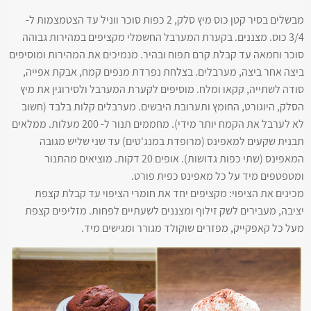
מבשלים בסיר קטן כוס מיץ סלק, 2 כפות סוכר ווניל עד הצטמצמות ל-
3/4 כוס. מצננים. בקערת המערבל החשמלי מקציפים במהירות גבוהה
סוכר וחמאה עד קבלת קרם תפוח ובהיר. מנמיכים את המהירות ומוסיפים
ביצה אחר ביצה, מערבלים. בצלחת נפרדת מנפים קמח, אבקת אפייה,
סודה לשתייה, קקאו ומלח. מוסיפים לקערת המערבל ולסירוגין את מיץ
הסלק, היוגורט, החומץ ותערובת היבשים. מערבלים קלות בלבד (חשוב
לא לערבל את הקמח יותר מידי). מחממים תנור ל- 200 מעלות. ממלאים
תבנית שקעים למאפינס (מרופדת במנג'טים) עד שני שליש מגובה
המאפינס (שתי כפות גדושות). אופים 20 דקות. מוציאים מהתנור
ומטפטפים מיד על כל מאפינס כפית פורט.
מכינים את הציפוי: מקציפים יחד את חומרי הציפוי עד קבלת קצפת
יציבה, מעבירים לשק זילוף ומצננים לשעתיים לפחות. מזליפים קצפת
מעל כל קאפקייק, מפזרים שוקולד מגורר ומגישים מיד.