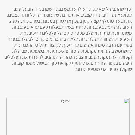
כדי שהתבשיל יצא עסיסי יש להשתמש בבשר שמן במידה ובעל טעם
עמוק: אונטר ריב, נתח קצבים או תערובת של צוואר, שייטל ונתח קצבים.
את הבשר מומלץ לקצוץ קטן בסכין או לטחון במכונת בשר בטחינה גסה.
חשוב להשתמש בעגבניות טריות ובשלות בעלות טעם עז או בעגבניות
משומרות איכותיות ולשלב מספר סוגים של פלפלים חריפים. את
השעועית השחורה יש להשרות ללילה בהרבה מים קרים ולבשלה בנפרד
בסיר עם הרבה מים וראש שום עד ריכוך. לקיצור תהליכי ההכנה ניתן
להשתמש בשעועית מקופסת שימורים איכותית או בשעועית מבושלת
וקפואה. להעמקת הטעם והצבע הכהה יש הנוהגים להשרות את הפלפלים
היבשים בקפה שחור חם או להוסיף לקראת סוף הבישול מספר קוביות
שוקולד מריר. אני מוסיפה גם וגם.