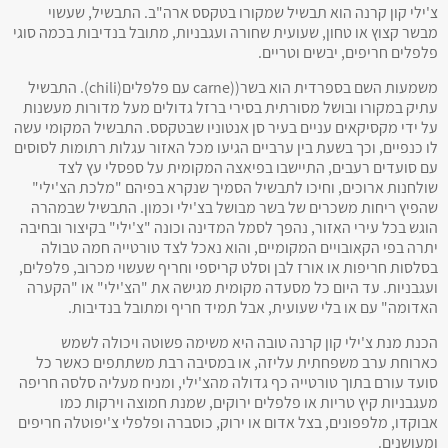
צ'ילי קון קרנה הוא תבשיל שמקורו בטקסס ארה"ב. התבשיל, שעשוי
מבשר קצוץ או טחון, שעועית שחורה ועגבניות, מתובל בנדיבות בכמה סוגי
פלפלים חריפים, יבשים וטריים.
משמעות השם בספרדית הוא בשר((carne עם פלפלים(chili). התבשיל
עתיק במקורו ובושל מסורתית בסירי ברזל גדולים מעל מדורות מעשנות
על ידי מקסיקאים עניים בעיר סן אנטוניו שבטקסס. התבשיל המקומי עשה
לו כנפיים, וכך בשעת בין ערביים הגיעו מכל האזור עגלות רתומות לסוסים
עם סועדים רעבים, התיישבו בפיאצה המקומית על ספסלי עץ לצד
שולחנות ארוכים, וחיכו לתבשיל הסמיך שנקרא בפיהם "מלכת הצ'ילי"
שהפיץ ריחות משכרים של בשר מבושל בצ'ילי וכמון. התבשיל שבמהרה
הוגש בכל עירי האזור, נהפך לסמל המדינה וכונה "צ'ילי" בקיצור ובחיבה
יתרה בפי הקאובויים המקומיים, והוא נאכל לצד טורטייה חמה טבולה
בסלסות חריפות או אורז לבן וסלט קריספי וחריף שעשוי מכרוב, פלפלים,
ועגבניות. עד היום כל מסעדה מקומית מגישה את "הצ'ילי" או "הקערה
האדומה" עם או בלי שעועית, אבל תמיד חריף ומתובל בנדיבות.
הכנת מנת צ'ילי קון קרנה טובה היא משימה פשוטה ויכולה לשמש
כארוחת ערב משפחתית עליזה, או במסיבה רבת משתתפים כאשר כל
סועד עורם בתוך טורטייה כף גדולה מהצ'ילי, ומניח מעליה סלסה חריפה
מעגבניות קיץ טריות או פלפלים ירוקים, שמנת חמוצה וירקות כמו
אבוקדו, מלפפונים, בצל אדום או ירוק, כוסברה ופלפלי צ'יפוטלה חריפים
ומעושנים.