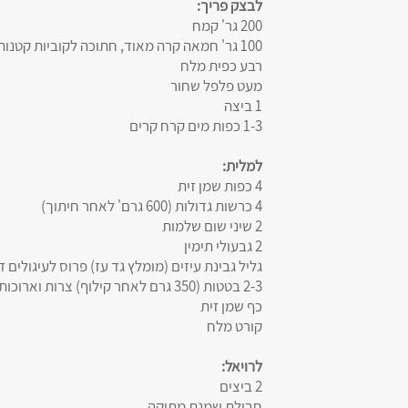
לבצק פריך:
200 גר' קמח
100 גר' חמאה קרה מאוד, חתוכה לקוביות קטנות
רבע כפית מלח
מעט פלפל שחור
1 ביצה
1-3 כפות מים קרח קרים
למלית:
4 כפות שמן זית
4 כרשות גדולות (600 גרם' לאחר חיתוך)
2 שיני שום שלמות
2 גבעולי תימין
גליל גבינת עיזים (מומלץ גד עז) פרוס לעיגולים 
2-3 בטטות (350 גרם לאחר קילוף) צרות וארוכות
כף שמן זית
קורט מלח
לרויאל:
2 ביצים
חבילת שמנת מתוקה