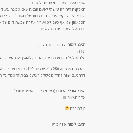
אפילו טעים מאוד בחימום יום למחרת,
המסקנה היחידה שיש לי לפעם הבאה שאני מכינה (בעוד י
ואם אפשר לבקש שיהיה גם במידות של כוסות (כן, אני י
הפלאפון שלי אף פעם לא מעריך את זה שכשהידיים שלי מקומחות אני מת
תודה על המתכונים הנפלאים!
הגיב:
לימור
איזה יופי, זה נהדר,
תודה!
מלח ופלפל זה באמת חשוב, אבדוק להוסיף עוד טיפה במתכ
כוס קמח שנפחה 250 מ"ל שוקלת 140 גרם אז את צריכה כוס וחצי פחות 2 כפיות לערך,
דרך אגב, שווה להחזיק משקל דיגיטלי בבית זה מקל על ה
הגיב:
אורלי
הכנתי! (בשינוי קל…באפייה עיוורת)
אחד השווים!!!!
תודה רבה
הגיב:
לימור
איזה כיף!