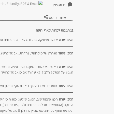
11 תגובות
שתפו פוסט
11 תגובות למחית קארי ירוקה
הגיב:
יערה
שאלה מצחיקה אבל נו מילא – איפה קונים את
הגיב:
לימור
מגררת של מיקרופלן, נהדרת.. אפשר להשיג ב
הגיב:
יערה
היי כמה שאלות – למון גראס – איפה את שומר
העניין של הפלפל הלבן? ולא שחור? אם כן אפשר להמיר לש
הגיב:
לימור
שומרים במקרר עטוף בנייר ובשקית ניילון, ו
הגיב:
יערה
הכנו אתמול שוב, הפעם שילשנו כמויות כי הי
הירוקה (השתמשנו בתבלינים טחונים ולא קלינו במחבת), טי
ולקראת הסוף פטריות. יצא מצויין כהרגלך!! סוג של פויקה 