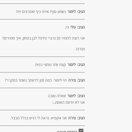
הגיב:
לימור
נשמע סוף! איזה כיף שמכינים יחד
הגיב:
טלי
הי,
אני רוצה להמיר 10 גרגרי פלפל לבן בטחון. איך ממירים?
תודה!
הגיב:
לימור
קצת יותר מחצי כפית
הגיב:
צירה
היי לימור. כמה זמן לדעתך נשמר במקרר?
הגיב:
לימור
שאלה טובה
אני לא יודעת האמת..:
הגיב:
צירה
אני אקפיא. נראה לי רגיש בגלל הבצל.