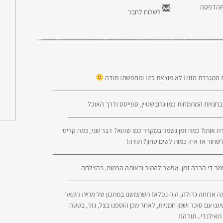
הדפסה
לשלוח לחבר
 המגררת הזו?! לא מוצאת כזו! ומחפשת! תודה
חנויות המתמחות כמו גרובשטיין, ספייסס ודרך האוכל
ת אותו? כמה זמן נשמר במקרר כמו שהוא? דבר שני, כמה קריטי
חור אז איזו כמות לשים טחון? תודה!
נשמר די הרבה זמן. אפשר להמיר ובאותה הכמות, בהצלחה
יתה ארוחה גדולה, היה נפלא! השתמשנו במתכון של מחית הקארי
גנו עם סוכר ושמן חמניות, לאחר מכן הוספנו בצל, גזר, בטטה
תאילנדי.. תודה!!