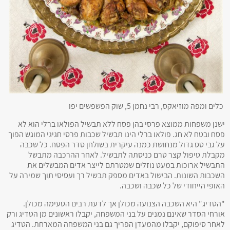
כלים ומפה מוזיאקס, רבי נחמן 5, שוק הפשפשים יפו
ישנן משפחות ממוצא פרסי בהן פסח ללא תבשיל הפולאו ברלי הוא לא
פסח ובטח לא חג. פולאו ברלי הינו תבשיל שכבות פרסי חגיגי המוגש הפוך
על גבי טס גדול מנחושת כמנה עיקרית בשולחן סדר הפסח. כל שכבה
מקבלת טיפול קצר טרם כניסתה לתבשיל. לאחר ההרכבה מתבשל
התבשיל ארוכות במעט נוזלים שמטרתם לייצר אדים המבשלים את
השכבות השונות. הבישול באדים מספק תבשיל רך ועסיסי תוך שמירה על
האופי הייחודי של כל שכבה ושכבה.
"הטדיג" היא השכבה הצנועה מכולן אך לדעת רבים הטעימה מכולן.
אורחי הסדר שאינם נמנים על בני המשפחה, יקבלו ראשונים מן הטדיג ורק
לאחר סיפוקם, יקבלו מהמעדן הפריך גם בני המשפחה המארחת. הטדיג