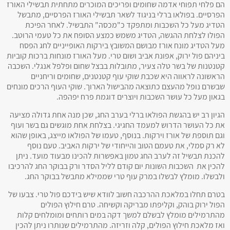
הם פלחי תפוחי אדמה שחומים ופריכים המוכרים מתחתית תבשילי האורז
הפרסיים. בפולאו ברלי בניגוד לשאר תבשילי האורז הפרסיים, מתבשל
הטדיג מעל כל השכבות ומתפקד כ"מכסה" התבשיל. לאחר הפיכת
הפולו לצלחת ההגשה, הטדיג משמש כמצע הסופח את כל טעמי הרוטב.
מעל הטדיג מונח אורז מבושם המשובץ בירקות האופייניים לחג הפסח
ביניהם פול ירוק, אפונת אביב ושום טרי. מעל האורז מונחות ברכות קוביות
קטנטנות של בשר טלה צעיר, מתובלות בבצל שחום ופלפל אנגלי. השכבה
הראשונה לראווה היא שכבת שוקי עוף קטנטנים, שחומים וריחניים
שבשרם נופל מהעצם כתוצאה מהבישול הארוך. שוקי העוף הרכים מונחים
בגאון מעל כל עושר השכבות ויוצרים דוגמת פרח יפהפה.
הגיון רב יש בהגשת הפולאו ברלי בערב החג, שכן מנה אחת גדולה מציעה
את כל העושר הדרוש למעמד החגיגי. בצלחת אחת מוגשים גם בשר ועוף
וגם תוספת של אורז וירקות. בנוסף, טעמו של הפולאו מייצג, באופן שהוא
לא רק סמלי, את טעמם הטוב והייחודי של ירקות האביב. טעם נוסף
להכנת תבשיל זה לערב החג טמון באפשרות להכינו מבעוד מועד. ניתן
להכין את השכבות השונות יום קודם לליל הסדר ורק בבוקר החג להרכיבו
ולבשלו. מומלץ לבשלו במרק עוף טרי שממילא מתבשל בבוקר החג.
בטרם תחלו במלאכת ההרכבה חשוב לוודא שיש בידכם פול טרי. צבעו של
הפול ירוק בוהק, וקליפתו מבריקה וקשיחה. טרם חילוץ הפולים
מהתרמילים מומלץ לבשלם למשך דקה במים רותחים ומומלחים קלות
ואז מלאכת חילוץ הפולים, קלה וזריזה. מהתרמילים שנותרו ניתן להכין