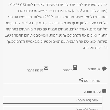
ארוכה ומעבירים לתבנית מלבנית המיועדת לאפיית לחם (26x13 ס"מ
(פתח עליון) גובה 8 ס"מ) שמרופדת בנייר אפייה. מכסים במגבת
ומתפיחים למשך שעה. מחממים תנור ל 230 מעלות. מברישים את פני
הלחם במעט חלמון טרוף עם מים וחורצים עם סכין חדה 5 חריצים בעומק
של חצי ס"מ, לאורך הלחם. מניחים תבנית עם כוס מים רותחים בתחתית
התנור, ואופים את הלחם למשך 10 דקות. מנמיכים את חום התנור ל 190
מעלות, מוציאים את התבנית עם המים וממשיכים באפיית הלחם למשך
25 דקות נוספות.
אין תגובות
הדפסה
לשלוח לחבר
שתפו פוסט
הוספת תגובה