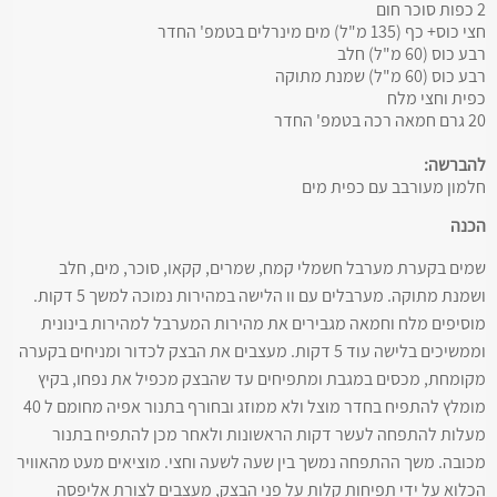
2 כפות סוכר חום
חצי כוס+ כף (135 מ"ל) מים מינרלים בטמפ' החדר
רבע כוס (60 מ"ל) חלב
רבע כוס (60 מ"ל) שמנת מתוקה
כפית וחצי מלח
20 גרם חמאה רכה בטמפ' החדר
להברשה:
חלמון מעורבב עם כפית מים
הכנה
שמים בקערת מערבל חשמלי קמח, שמרים, קקאו, סוכר, מים, חלב
ושמנת מתוקה. מערבלים עם וו הלישה במהירות נמוכה למשך 5 דקות.
מוסיפים מלח וחמאה מגבירים את מהירות המערבל למהירות בינונית
וממשיכים בלישה עוד 5 דקות. מעצבים את הבצק לכדור ומניחים בקערה
מקומחת, מכסים במגבת ומתפיחים עד שהבצק מכפיל את נפחו, בקיץ
מומלץ להתפיח בחדר מוצל ולא ממוזג ובחורף בתנור אפיה מחומם ל 40
מעלות להתפחה לעשר דקות הראשונות ולאחר מכן להתפיח בתנור
מכובה. משך ההתפחה נמשך בין שעה לשעה וחצי. מוציאים מעט מהאוויר
הכלוא על ידי תפיחות קלות על פני הבצק, מעצבים לצורת אליפסה