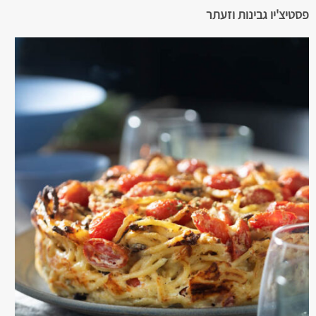
פסטיצ'יו גבינות וזעתר