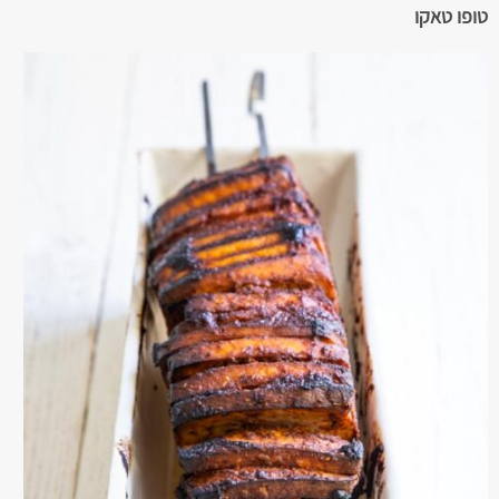
טופו טאקו