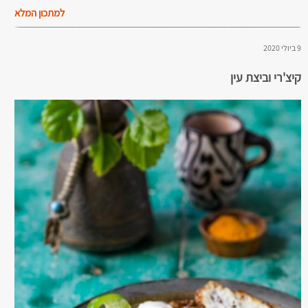
למתכון המלא
9 ביולי 2020
קיצ'רי וביצת עין